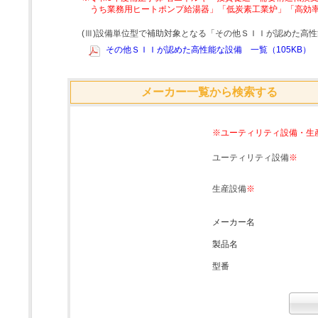
うち業務用ヒートポンプ給湯器」「低炭素工業炉」「高効
(Ⅲ)設備単位型で補助対象となる「その他ＳＩＩが認めた高
その他ＳＩＩが認めた高性能な設備 一覧（105KB）
メーカー一覧から検索する
※ユーティリティ設備・生
ユーティリティ設備
※
生産設備
※
メーカー名
製品名
型番