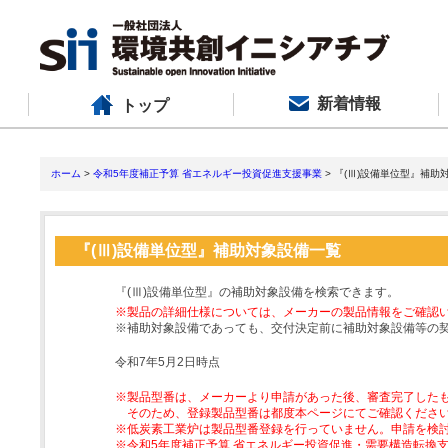
新着情報
トップ
ホーム
>
令和5年度補正予算 省エネルギー投資促進支援事業
> 『(Ⅲ)設備単位型』補助
『(Ⅲ)設備単位型』補助対象設備一覧
『(Ⅲ)設備単位型』の補助対象設備を検索できます。
※製品の詳細仕様については、メーカーの製品情報をご確認
※補助対象設備であっても、交付決定前に補助対象設備等の
令和7年5月2日時点
※製品型番は、メーカーより申請があった後、審査完了した
そのため、登録製品型番は都度本ページにてご確認くださ
※低炭素工業炉は製品型番登録を行っていません。申請を検
※令和5年度補正予算 省エネルギー投資促進・需要構造転換