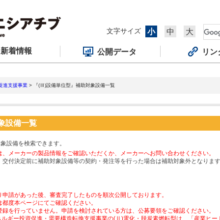
文字サイズ
小
中
大
新着情報
公開データ
リン
促進支援事業
> 『(Ⅲ)設備単位型』補助対象設備一覧
対象設備一覧
対象設備を検索できます。
は、メーカーの製品情報をご確認いただくか、メーカーへお問い合わせください。
、交付決定前に補助対象設備等の契約・発注等を行った場合は補助対象外となりま
り申請があった後、審査完了したものを順次公開しております。
は都度本ページにてご確認ください。
登録を行っていません。申請を検討されている方は、公募要領をご確認ください。
ネルギー投資促進・需要構造転換支援事業の(Ⅱ)電化・脱炭素燃転型は、「産業ヒ