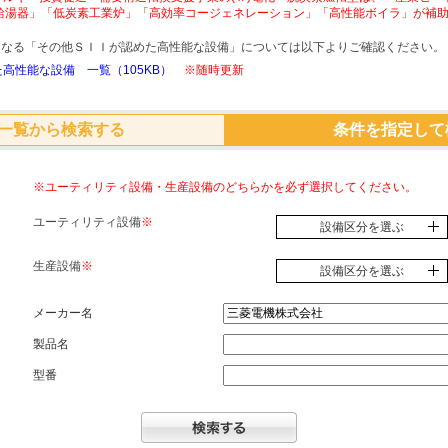
給湯器」「低炭素工業炉」「高効率コージェネレーション」「高性能ボイラ」が補
象となる「その他ＳＩＩが認めた高性能な設備」については以下よりご確認ください。
高性能な設備 一覧（105KB）
※随時更新
一覧から検索する
条件を指定して
※ユーティリティ設備・生産設備のどちらかを必ず選択してください。
ユーティリティ設備
※
設備区分を選ぶ
生産設備
※
設備区分を選ぶ
メーカー名
製品名
型番