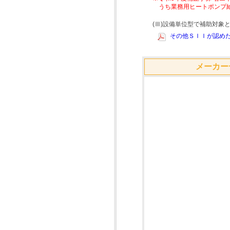
うち業務用ヒートポンプ
(Ⅲ)設備単位型で補助対
その他ＳＩＩが認めた
メーカー