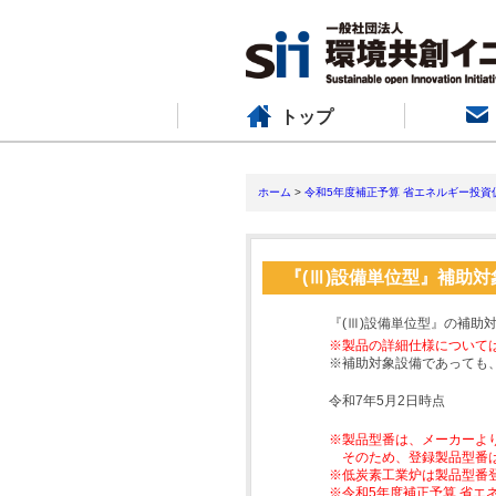
トップ
ホーム
>
令和5年度補正予算 省エネルギー投資
『(Ⅲ)設備単位型』補助
『(Ⅲ)設備単位型』の補助
※製品の詳細仕様について
※補助対象設備であっても
令和7年5月2日時点
※製品型番は、メーカーよ
そのため、登録製品型番
※低炭素工業炉は製品型番
※令和5年度補正予算 省エ