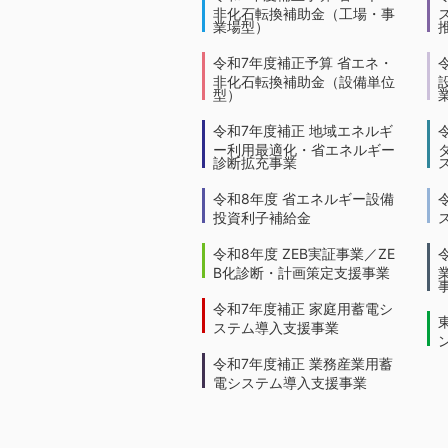
非化石転換補助金（工場・事
業場型）
令和7年度補正予算 省エネ・
非化石転換補助金（設備単位
型）
令和7年度補正 地域エネルギ
ー利用最適化・省エネルギー
診断拡充事業
令和8年度 省エネルギー設備
投資利子補給金
令和8年度 ZEB実証事業／ZE
B化診断・計画策定支援事業
令和7年度補正 家庭用蓄電シ
ステム導入支援事業
令和7年度補正 業務産業用蓄
電システム導入支援事業