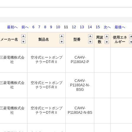
最初へ
前へ
6
7
8
9
10
11
12
13
14
15
次へ
最後へ
周波
使用エネ
メーカー名
製品名
型番
数
ルギー
三菱電機株式会
空冷式ヒートポンプ
CAHV-
社
チラーDT-RⅡ
P1180A2-P
CAHV-
三菱電機株式会
空冷式ヒートポンプ
P1180A2-N-
社
チラーDT-RⅡ
BSG
三菱電機株式会
空冷式ヒートポンプ
CAHV-
社
チラーDT-RⅡ
P1180A2-N-BS