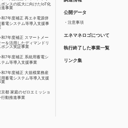
スポンスの拡大に向けたIoT化
推進事業
公開データ
令和7年度補正 再エネ電源併
・注意事項
設蓄電システム等導入支援事
業
エネマネロゴについて
令和7年度補正 スマートメー
ターを活用したディマンドリ
スポンス実証事業
執行終了した事業一覧
令和7年度補正 系統用蓄電シ
リンク集
ステム等導入支援事業
令和7年度補正 大規模業務産
業用蓄電システム等導入支援
事業
東京都 家庭のゼロエミッショ
ン行動推進事業