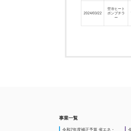
空冷ヒート
2024/03/22
ポンプチラ
ー
事業一覧
令和7年度補正予算 省エネ・