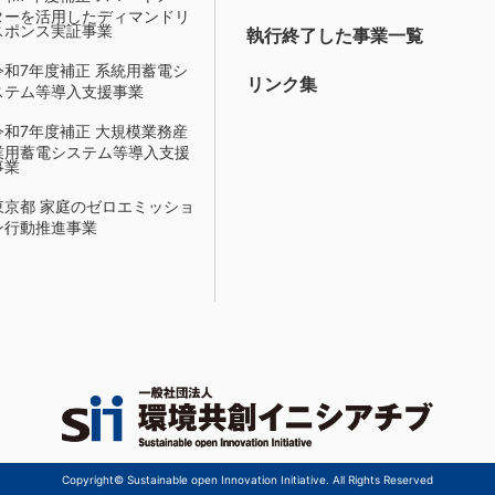
ターを活用したディマンドリ
スポンス実証事業
執行終了した事業一覧
令和7年度補正 系統用蓄電シ
リンク集
ステム等導入支援事業
令和7年度補正 大規模業務産
業用蓄電システム等導入支援
事業
東京都 家庭のゼロエミッショ
ン行動推進事業
Copyright© Sustainable open Innovation Initiative. All Rights Reserved