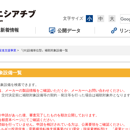
文字サイズ
小
中
大
新着情報
公開データ
リン
促進支援事業
> 『(Ⅲ)設備単位型』補助対象設備一覧
対象設備一覧
対象設備を検索できます。
は、メーカーの製品情報をご確認いただくか、メーカーへお問い合わせください。
、交付決定前に補助対象設備等の契約・発注等を行った場合は補助対象外となりま
り申請があった後、審査完了したものを順次公開しております。
は都度本ページにてご確認ください。
登録を行っていません。申請を検討されている方は、公募要領をご確認ください。
ネルギー投資促進・需要構造転換支援事業の(Ⅱ)電化・脱炭素燃転型は、「産業ヒ