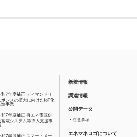
新着情報
令和7年度補正 ディマンドリ
調達情報
スポンスの拡大に向けたIoT化
推進事業
公開データ
令和7年度補正 再エネ電源併
・注意事項
設蓄電システム等導入支援事
業
エネマネロゴについて
令和7年度補正 スマートメー