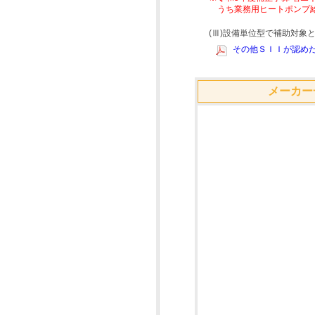
うち業務用ヒートポンプ
(Ⅲ)設備単位型で補助対
その他ＳＩＩが認めた
メーカー