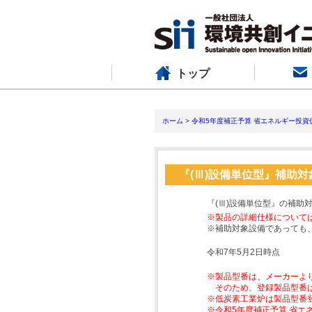
トップ
ホーム
>
令和5年度補正予算 省エネルギー投資
『(Ⅲ)設備単位型』補助
『(Ⅲ)設備単位型』の補助
※製品の詳細仕様について
※補助対象設備であっても
令和7年5月2日時点
※製品型番は、メーカーよ
そのため、登録製品型番
※低炭素工業炉は製品型番
※令和5年度補正予算 省エ