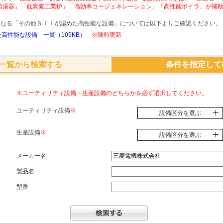
給湯器」「低炭素工業炉」「高効率コージェネレーション」「高性能ボイラ」が補
象となる「その他ＳＩＩが認めた高性能な設備」については以下よりご確認ください。
高性能な設備 一覧（105KB）
※随時更新
一覧から検索する
条件を指定して
※ユーティリティ設備・生産設備のどちらかを必ず選択してください。
ユーティリティ設備
※
設備区分を選ぶ
生産設備
※
設備区分を選ぶ
メーカー名
製品名
型番