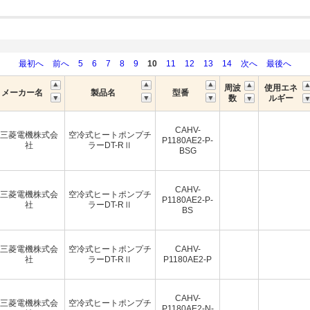
最初へ
前へ
5
6
7
8
9
10
11
12
13
14
次へ
最後へ
周波
使用エネ
メーカー名
製品名
型番
数
ルギー
CAHV-
三菱電機株式会
空冷式ヒートポンプチ
P1180AE2-P-
社
ラーDT-RⅡ
BSG
CAHV-
三菱電機株式会
空冷式ヒートポンプチ
P1180AE2-P-
社
ラーDT-RⅡ
BS
三菱電機株式会
空冷式ヒートポンプチ
CAHV-
社
ラーDT-RⅡ
P1180AE2-P
CAHV-
三菱電機株式会
空冷式ヒートポンプチ
P1180AE2-N-