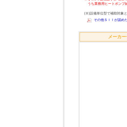
うち業務用ヒートポンプ
(Ⅲ)設備単位型で補助対
その他ＳＩＩが認めた
メーカー