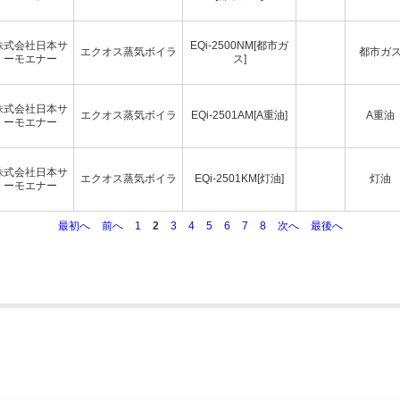
株式会社日本サ
EQi-2500NM[都市ガ
エクオス蒸気ボイラ
都市ガ
ーモエナー
ス]
株式会社日本サ
エクオス蒸気ボイラ
EQi-2501AM[A重油]
A重油
ーモエナー
株式会社日本サ
エクオス蒸気ボイラ
EQi-2501KM[灯油]
灯油
ーモエナー
最初へ
前へ
1
2
3
4
5
6
7
8
次へ
最後へ