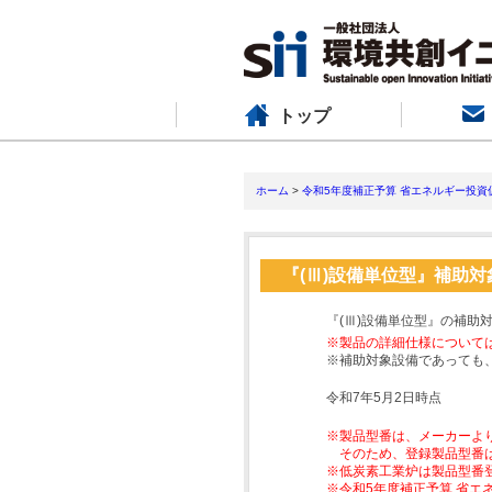
トップ
ホーム
>
令和5年度補正予算 省エネルギー投資
『(Ⅲ)設備単位型』補助
『(Ⅲ)設備単位型』の補助
※製品の詳細仕様について
※補助対象設備であっても
令和7年5月2日時点
※製品型番は、メーカーよ
そのため、登録製品型番
※低炭素工業炉は製品型番
※令和5年度補正予算 省エ