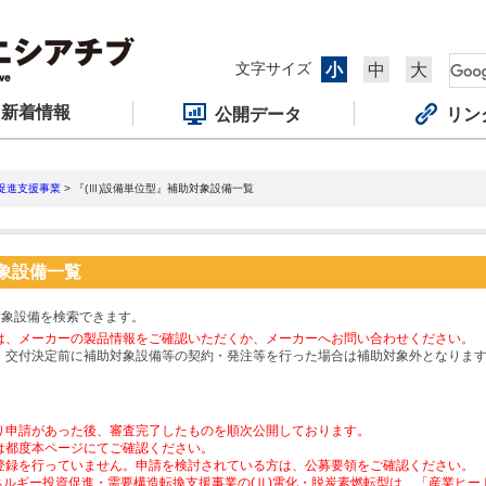
文字サイズ
小
中
大
新着情報
公開データ
リン
促進支援事業
> 『(Ⅲ)設備単位型』補助対象設備一覧
対象設備一覧
対象設備を検索できます。
は、メーカーの製品情報をご確認いただくか、メーカーへお問い合わせください。
、交付決定前に補助対象設備等の契約・発注等を行った場合は補助対象外となりま
り申請があった後、審査完了したものを順次公開しております。
は都度本ページにてご確認ください。
登録を行っていません。申請を検討されている方は、公募要領をご確認ください。
ネルギー投資促進・需要構造転換支援事業の(Ⅱ)電化・脱炭素燃転型は、「産業ヒ