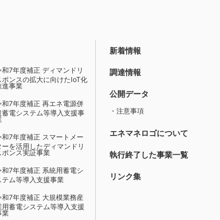
新着情報
令和7年度補正 ディマンドリ
調達情報
スポンスの拡大に向けたIoT化
推進事業
公開データ
令和7年度補正 再エネ電源併
・注意事項
設蓄電システム等導入支援事
業
エネマネロゴについて
令和7年度補正 スマートメー
ターを活用したディマンドリ
スポンス実証事業
執行終了した事業一覧
令和7年度補正 系統用蓄電シ
リンク集
ステム等導入支援事業
令和7年度補正 大規模業務産
業用蓄電システム等導入支援
事業