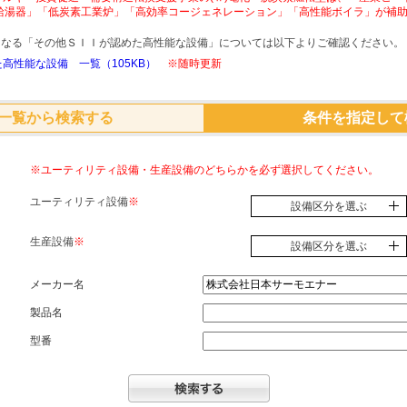
給湯器」「低炭素工業炉」「高効率コージェネレーション」「高性能ボイラ」が補
象となる「その他ＳＩＩが認めた高性能な設備」については以下よりご確認ください。
高性能な設備 一覧（105KB）
※随時更新
一覧から検索する
条件を指定して
※ユーティリティ設備・生産設備のどちらかを必ず選択してください。
ユーティリティ設備
※
設備区分を選ぶ
生産設備
※
設備区分を選ぶ
メーカー名
製品名
型番