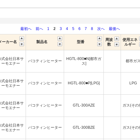
最初へ
前へ
1
2
3
4
5
6
7
8
次へ
最後へ
周波
使用エネ
メーカー名
製品名
型番
数
ルギー
株式会社日本サ
HGTL-800■N[都市ガ
バコティンヒーター
都市ガ
ーモエナー
ス]
株式会社日本サ
バコティンヒーター
HGTL-800■P[LPG]
LPG
ーモエナー
株式会社日本サ
バコティンヒーター
GTL-300AZE
ガス(その
ーモエナー
株式会社日本サ
バコティンヒーター
GTL-300BZE
ガス(その
ーモエナー