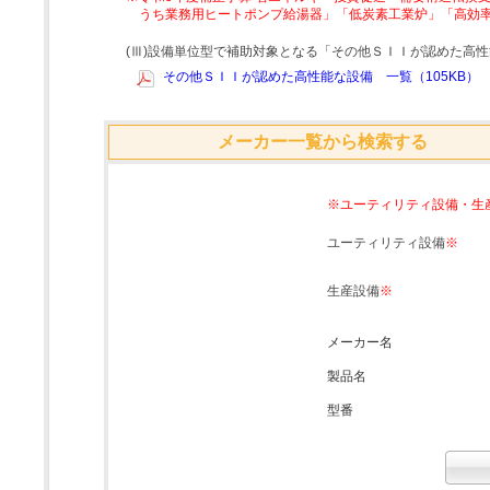
うち業務用ヒートポンプ給湯器」「低炭素工業炉」「高効
(Ⅲ)設備単位型で補助対象となる「その他ＳＩＩが認めた高
その他ＳＩＩが認めた高性能な設備 一覧（105KB）
メーカー一覧から検索する
※ユーティリティ設備・生
ユーティリティ設備
※
生産設備
※
メーカー名
製品名
型番