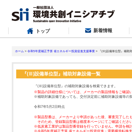
新着情報
トップ
ホーム
>
令和5年度補正予算 省エネルギー投資促進支援事業
> 『(Ⅲ)設備単位型』補助
『(Ⅲ)設備単位型』補助対象設備一覧
『(Ⅲ)設備単位型』の補助対象設備を検索できます。
※製品の詳細仕様については、メーカーの製品情報をご確認
※補助対象設備であっても、交付決定前に補助対象設備等の
令和7年5月2日時点
※製品型番は、メーカーより申請があった後、審査完了した
そのため、登録製品型番は都度本ページにてご確認くださ
※低炭素工業炉は製品型番登録を行っていません。申請を検
※令和5年度補正予算 省エネルギー投資促進・需要構造転換