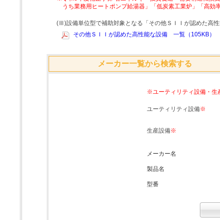
うち業務用ヒートポンプ給湯器」「低炭素工業炉」「高効
(Ⅲ)設備単位型で補助対象となる「その他ＳＩＩが認めた高
その他ＳＩＩが認めた高性能な設備 一覧（105KB）
メーカー一覧から検索する
※ユーティリティ設備・生
ユーティリティ設備
※
生産設備
※
メーカー名
製品名
型番