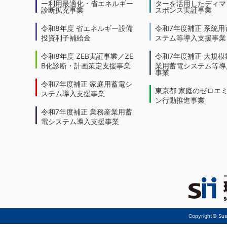
ー利用最適化・省エネルギー
ターを活用したディマ
診断拡充事業
スポンス実証事業
令和8年度 省エネルギー設備
令和7年度補正 系統用
投資利子補給金
ステム等導入支援事業
令和8年度 ZEB実証事業／ZE
令和7年度補正 大規模
B化診断・計画策定支援事業
業用蓄電システム等導
事業
令和7年度補正 家庭用蓄電シ
東京都 家庭のゼロエ
ステム導入支援事業
ン行動推進事業
令和7年度補正 業務産業用蓄
電システム導入支援事業
Copyright© Sust