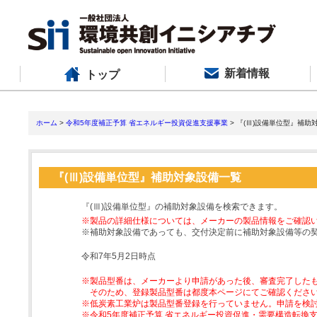
新着情報
トップ
ホーム
>
令和5年度補正予算 省エネルギー投資促進支援事業
> 『(Ⅲ)設備単位型』補助
『(Ⅲ)設備単位型』補助対象設備一覧
『(Ⅲ)設備単位型』の補助対象設備を検索できます。
※製品の詳細仕様については、メーカーの製品情報をご確認
※補助対象設備であっても、交付決定前に補助対象設備等の
令和7年5月2日時点
※製品型番は、メーカーより申請があった後、審査完了した
そのため、登録製品型番は都度本ページにてご確認くださ
※低炭素工業炉は製品型番登録を行っていません。申請を検
※令和5年度補正予算 省エネルギー投資促進・需要構造転換