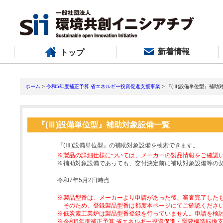
新着情報
トップ
ホーム
>
令和5年度補正予算 省エネルギー投資促進支援事業
> 『(Ⅲ)設備単位型』補助
『(Ⅲ)設備単位型』補助対象設備一覧
『(Ⅲ)設備単位型』の補助対象設備を検索できます。
※製品の詳細仕様については、メーカーの製品情報をご確認
※補助対象設備であっても、交付決定前に補助対象設備等の
令和7年5月2日時点
※製品型番は、メーカーより申請があった後、審査完了した
そのため、登録製品型番は都度本ページにてご確認くださ
※低炭素工業炉は製品型番登録を行っていません。申請を検
※令和5年度補正予算 省エネルギー投資促進・需要構造転換