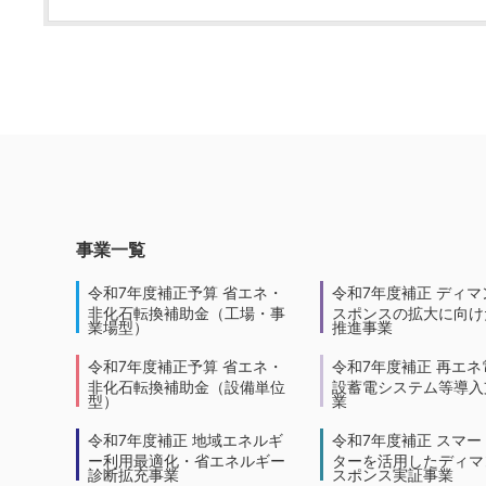
事業一覧
令和7年度補正予算 省エネ・
令和7年度補正 ディマ
非化石転換補助金（工場・事
スポンスの拡大に向けた
業場型）
推進事業
令和7年度補正予算 省エネ・
令和7年度補正 再エネ
非化石転換補助金（設備単位
設蓄電システム等導入
型）
業
令和7年度補正 地域エネルギ
令和7年度補正 スマー
ー利用最適化・省エネルギー
ターを活用したディマ
診断拡充事業
スポンス実証事業