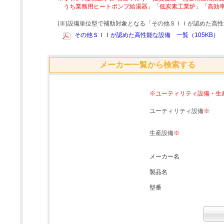
うち業務用ヒートポンプ給湯器」「低炭素工業炉」「高効
(Ⅲ)設備単位型で補助対象となる「その他ＳＩＩが認めた高
その他ＳＩＩが認めた高性能な設備 一覧（105KB）
メーカー一覧から検索する
※ユーティリティ設備・生
ユーティリティ設備
※
生産設備
※
メーカー名
製品名
型番