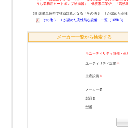
うち業務用ヒートポンプ給湯器」「低炭素工業炉」「高効
(Ⅲ)設備単位型で補助対象となる「その他ＳＩＩが認めた高
その他ＳＩＩが認めた高性能な設備 一覧（105KB）
メーカー一覧から検索する
※ユーティリティ設備・生
ユーティリティ設備
※
生産設備
※
メーカー名
製品名
型番