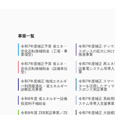
事業一覧
令和7年度補正予算 省エネ・
令和7年度補正 ディマ
非化石転換補助金（工場・事
スポンスの拡大に向けた
業場型）
推進事業
令和7年度補正予算 省エネ・
令和7年度補正 再エネ
非化石転換補助金（設備単位
設蓄電システム等導入
型）
業
令和7年度補正 地域エネルギ
令和7年度補正 スマー
ー利用最適化・省エネルギー
ターを活用したディマ
診断拡充事業
スポンス実証事業
令和8年度 省エネルギー設備
令和7年度補正 系統用
投資利子補給金
ステム等導入支援事業
令和8年度 ZEB実証事業／ZE
令和7年度補正 大規模