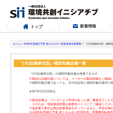
新着情報
トップ
ホーム
>
令和5年度補正予算 省エネルギー投資促進支援事業
> 『(Ⅲ)設備単位型』補助
『(Ⅲ)設備単位型』補助対象設備一覧
『(Ⅲ)設備単位型』の補助対象設備を検索できます。
※製品の詳細仕様については、メーカーの製品情報をご確認
※補助対象設備であっても、交付決定前に補助対象設備等の
令和7年5月2日時点
※製品型番は、メーカーより申請があった後、審査完了した
そのため、登録製品型番は都度本ページにてご確認くださ
※低炭素工業炉は製品型番登録を行っていません。申請を検
※令和5年度補正予算 省エネルギー投資促進・需要構造転換