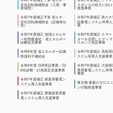
非化石転換補助金（工場・事
スポンスの拡大に向けた
業場型）
推進事業
令和7年度補正予算 省エネ・
令和7年度補正 再エネ
非化石転換補助金（設備単位
設蓄電システム等導入
型）
業
令和7年度補正 地域エネルギ
令和7年度補正 スマー
ー利用最適化・省エネルギー
ターを活用したディマ
診断拡充事業
スポンス実証事業
令和8年度 省エネルギー設備
令和7年度補正 系統用
投資利子補給金
ステム等導入支援事業
令和8年度 ZEB実証事業／ZE
令和7年度補正 大規模
B化診断・計画策定支援事業
業用蓄電システム等導
事業
令和7年度補正 家庭用蓄電シ
東京都 家庭のゼロエ
ステム導入支援事業
ン行動推進事業
令和7年度補正 業務産業用蓄
電システム導入支援事業