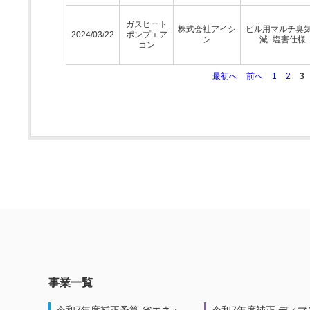
ガスヒート
株式会社アイシ
ビル用マルチ臭
2024/03/22
ポンプエア
ン
減_塩害仕様
コン
最初へ
前へ
1
2
3
事業一覧
令和7年度補正予算 省エネ・
令和7年度補正 ディマ