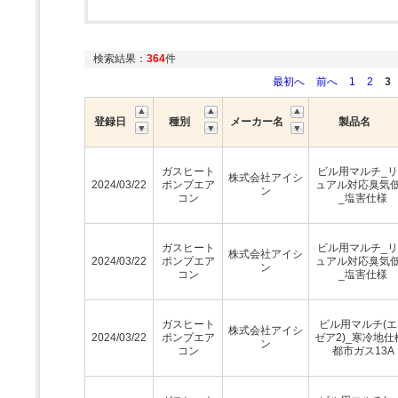
検索結果：
364
件
最初へ
前へ
1
2
3
登録日
種別
メーカー名
製品名
ガスヒート
ビル用マルチ_
株式会社アイシ
2024/03/22
ポンプエア
ュアル対応臭気
ン
コン
_塩害仕様
ガスヒート
ビル用マルチ_
株式会社アイシ
2024/03/22
ポンプエア
ュアル対応臭気
ン
コン
_塩害仕様
ガスヒート
ビル用マルチ(エ
株式会社アイシ
2024/03/22
ポンプエア
ゼア2)_寒冷地仕
ン
コン
都市ガス13A