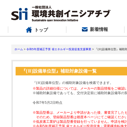
新着情報
トップ
ホーム
>
令和5年度補正予算 省エネルギー投資促進支援事業
> 『(Ⅲ)設備単位型』補助
『(Ⅲ)設備単位型』補助対象設備一覧
『(Ⅲ)設備単位型』の補助対象設備を検索できます。
※製品の詳細仕様については、メーカーの製品情報をご確認
※補助対象設備であっても、交付決定前に補助対象設備等の
令和7年5月2日時点
※製品型番は、メーカーより申請があった後、審査完了した
そのため、登録製品型番は都度本ページにてご確認くださ
※低炭素工業炉は製品型番登録を行っていません。申請を検
※令和5年度補正予算 省エネルギー投資促進・需要構造転換