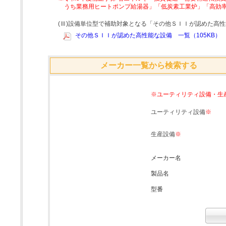
うち業務用ヒートポンプ給湯器」「低炭素工業炉」「高効
(Ⅲ)設備単位型で補助対象となる「その他ＳＩＩが認めた高
その他ＳＩＩが認めた高性能な設備 一覧（105KB）
メーカー一覧から検索する
※ユーティリティ設備・生
ユーティリティ設備
※
生産設備
※
メーカー名
製品名
型番