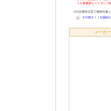
うち業務用ヒートポンプ
(Ⅲ)設備単位型で補助対
その他ＳＩＩが認めた
メーカー