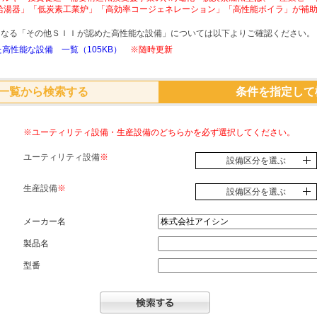
給湯器」「低炭素工業炉」「高効率コージェネレーション」「高性能ボイラ」が補
象となる「その他ＳＩＩが認めた高性能な設備」については以下よりご確認ください。
高性能な設備 一覧（105KB）
※随時更新
一覧から検索する
条件を指定して
※ユーティリティ設備・生産設備のどちらかを必ず選択してください。
ユーティリティ設備
※
設備区分を選ぶ
生産設備
※
設備区分を選ぶ
メーカー名
製品名
型番