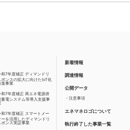
新着情報
令和7年度補正 ディマンドリ
調達情報
スポンスの拡大に向けたIoT化
推進事業
公開データ
令和7年度補正 再エネ電源併
・注意事項
設蓄電システム等導入支援事
業
エネマネロゴについて
令和7年度補正 スマートメー
ターを活用したディマンドリ
スポンス実証事業
執行終了した事業一覧