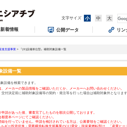
文字サイズ
小
中
大
新着情報
公開データ
リン
促進支援事業
> 『(Ⅲ)設備単位型』補助対象設備一覧
対象設備一覧
対象設備を検索できます。
は、メーカーの製品情報をご確認いただくか、メーカーへお問い合わせください。
、交付決定前に補助対象設備等の契約・発注等を行った場合は補助対象外となりま
り申請があった後、審査完了したものを順次公開しております。
は都度本ページにてご確認ください。
登録を行っていません。申請を検討されている方は、公募要領をご確認ください。
ネルギー投資促進・需要構造転換支援事業の(Ⅱ)電化・脱炭素燃転型は、「産業ヒ