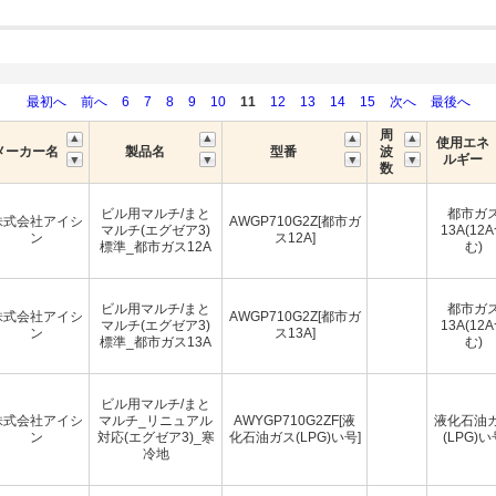
最初へ
前へ
6
7
8
9
10
11
12
13
14
15
次へ
最後へ
周
使用エネ
メーカー名
製品名
型番
波
ルギー
数
ビル用マルチ/まと
都市ガ
株式会社アイシ
AWGP710G2Z[都市ガ
マルチ(エグゼア3)
13A(12
ン
ス12A]
標準_都市ガス12A
む)
ビル用マルチ/まと
都市ガ
株式会社アイシ
AWGP710G2Z[都市ガ
マルチ(エグゼア3)
13A(12
ン
ス13A]
標準_都市ガス13A
む)
ビル用マルチ/まと
株式会社アイシ
マルチ_リニュアル
AWYGP710G2ZF[液
液化石油
ン
対応(エグゼア3)_寒
化石油ガス(LPG)い号]
(LPG)い
冷地