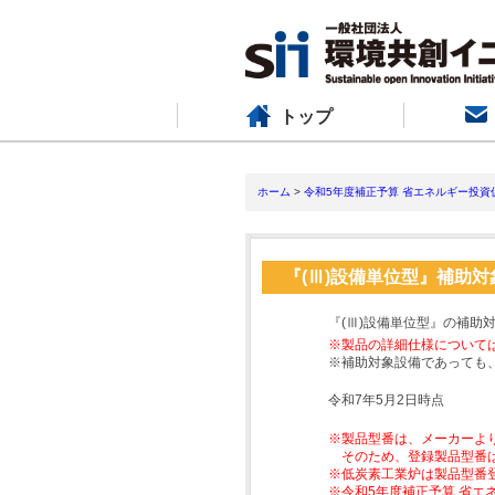
トップ
ホーム
>
令和5年度補正予算 省エネルギー投資
『(Ⅲ)設備単位型』補助
『(Ⅲ)設備単位型』の補助
※製品の詳細仕様について
※補助対象設備であっても
令和7年5月2日時点
※製品型番は、メーカーよ
そのため、登録製品型番
※低炭素工業炉は製品型番
※令和5年度補正予算 省エ