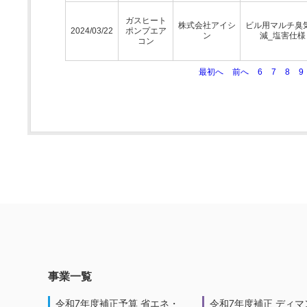
ガスヒート
株式会社アイシ
ビル用マルチ臭
2024/03/22
ポンプエア
ン
減_塩害仕様
コン
最初へ
前へ
6
7
8
9
事業一覧
令和7年度補正予算 省エネ・
令和7年度補正 ディマ