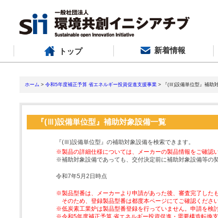
新着情報
トップ
ホーム
>
令和5年度補正予算 省エネルギー投資促進支援事業
> 『(Ⅲ)設備単位型』補助
『(Ⅲ)設備単位型』補助対象設備一覧
『(Ⅲ)設備単位型』の補助対象設備を検索できます。
※製品の詳細仕様については、メーカーの製品情報をご確認
※補助対象設備であっても、交付決定前に補助対象設備等の
令和7年5月2日時点
※製品型番は、メーカーより申請があった後、審査完了した
そのため、登録製品型番は都度本ページにてご確認くださ
※低炭素工業炉は製品型番登録を行っていません。申請を検
※令和5年度補正予算 省エネルギー投資促進・需要構造転換