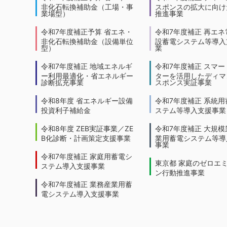
非化石転換補助金（工場・事
スポンスの拡大に向けた
業場型）
推進事業
令和7年度補正予算 省エネ・
令和7年度補正 再エネ
非化石転換補助金（設備単位
設蓄電システム等導入
型）
業
令和7年度補正 地域エネルギ
令和7年度補正 スマー
ー利用最適化・省エネルギー
ターを活用したディマ
診断拡充事業
スポンス実証事業
令和8年度 省エネルギー設備
令和7年度補正 系統用
投資利子補給金
ステム等導入支援事業
令和8年度 ZEB実証事業／ZE
令和7年度補正 大規模
B化診断・計画策定支援事業
業用蓄電システム等導
事業
令和7年度補正 家庭用蓄電シ
東京都 家庭のゼロエ
ステム導入支援事業
ン行動推進事業
令和7年度補正 業務産業用蓄
電システム導入支援事業