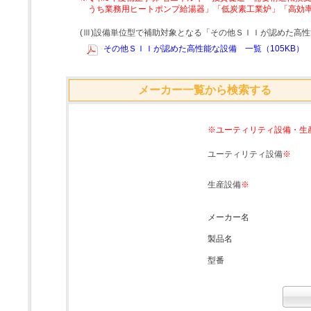
うち業務用ヒートポンプ給湯器」「低炭素工業炉」「高効
(Ⅲ)設備単位型で補助対象となる「その他ＳＩＩが認めた高
その他ＳＩＩが認めた高性能な設備 一覧（105KB）
メーカー一覧から検索する
※ユーティリティ設備・生
ユーティリティ設備
※
生産設備
※
メーカー名
製品名
型番