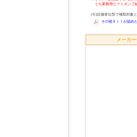
うち業務用ヒートポンプ
(Ⅲ)設備単位型で補助対
その他ＳＩＩが認めた
メーカー