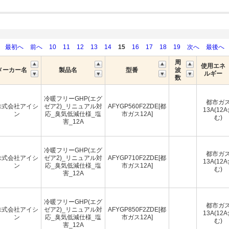
最初へ
前へ
10
11
12
13
14
15
16
17
18
19
次へ
最後へ
周
使用エネ
メーカー名
製品名
型番
波
ルギー
数
冷暖フリーGHP(エグ
都市ガ
株式会社アイシ
ゼア2)_リニュアル対
AFYGP560F2ZDE[都
13A(12
ン
応_臭気低減仕様_塩
市ガス12A]
む)
害_12A
冷暖フリーGHP(エグ
都市ガ
株式会社アイシ
ゼア2)_リニュアル対
AFYGP710F2ZDE[都
13A(12
ン
応_臭気低減仕様_塩
市ガス12A]
む)
害_12A
冷暖フリーGHP(エグ
都市ガ
株式会社アイシ
ゼア2)_リニュアル対
AFYGP850F2ZDE[都
13A(12
ン
応_臭気低減仕様_塩
市ガス12A]
む)
害_12A