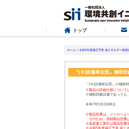
トップ
ホーム
>
令和5年度補正予算 省エネルギー投資
『(Ⅲ)設備単位型』補助
『(Ⅲ)設備単位型』の補助
※製品の詳細仕様について
※補助対象設備であっても
令和7年5月2日時点
※製品型番は、メーカーよ
そのため、登録製品型番
※低炭素工業炉は製品型番
※令和5年度補正予算 省エ