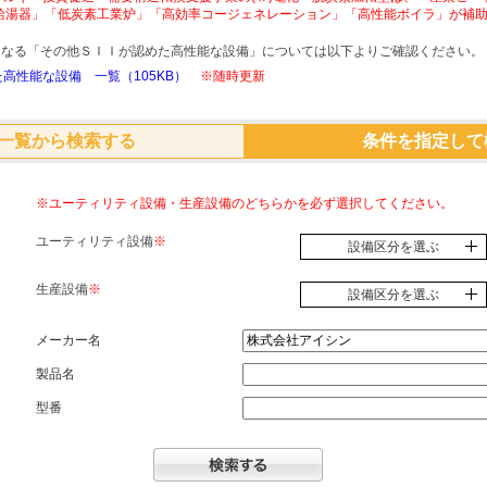
給湯器」「低炭素工業炉」「高効率コージェネレーション」「高性能ボイラ」が補
象となる「その他ＳＩＩが認めた高性能な設備」については以下よりご確認ください。
高性能な設備 一覧（105KB）
※随時更新
一覧から検索する
条件を指定して
※ユーティリティ設備・生産設備のどちらかを必ず選択してください。
ユーティリティ設備
※
設備区分を選ぶ
生産設備
※
設備区分を選ぶ
メーカー名
製品名
型番