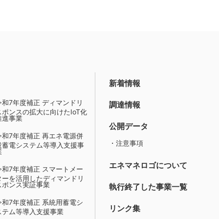
新着情報
令和7年度補正 ディマンドリ
調達情報
スポンスの拡大に向けたIoT化
推進事業
公開データ
令和7年度補正 再エネ電源併
・注意事項
設蓄電システム等導入支援事
業
エネマネロゴについて
令和7年度補正 スマートメー
ターを活用したディマンドリ
スポンス実証事業
執行終了した事業一覧
令和7年度補正 系統用蓄電シ
リンク集
ステム等導入支援事業