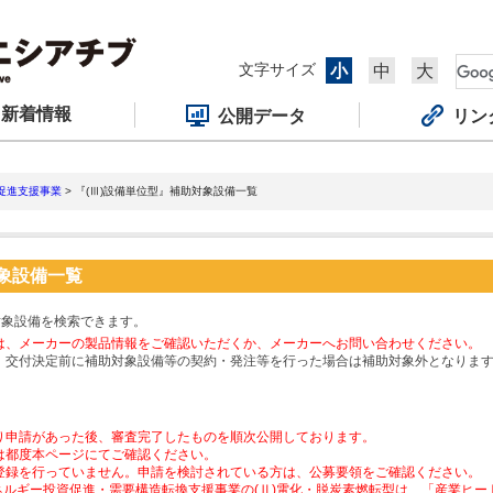
文字サイズ
小
中
大
新着情報
公開データ
リン
促進支援事業
> 『(Ⅲ)設備単位型』補助対象設備一覧
対象設備一覧
対象設備を検索できます。
は、メーカーの製品情報をご確認いただくか、メーカーへお問い合わせください。
、交付決定前に補助対象設備等の契約・発注等を行った場合は補助対象外となりま
り申請があった後、審査完了したものを順次公開しております。
は都度本ページにてご確認ください。
登録を行っていません。申請を検討されている方は、公募要領をご確認ください。
ネルギー投資促進・需要構造転換支援事業の(Ⅱ)電化・脱炭素燃転型は、「産業ヒ