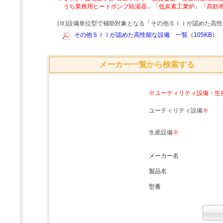
うち業務用ヒートポンプ給湯器」「低炭素工業炉」「高効
(Ⅲ)設備単位型で補助対象となる「その他ＳＩＩが認めた高
その他ＳＩＩが認めた高性能な設備 一覧（105KB）
メーカー一覧から検索する
※ユーティリティ設備・生
ユーティリティ設備
※
生産設備
※
メーカー名
製品名
型番