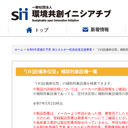
新着情報
トップ
ホーム
>
令和5年度補正予算 省エネルギー投資促進支援事業
> 『(Ⅲ)設備単位型』補助
『(Ⅲ)設備単位型』補助対象設備一覧
『(Ⅲ)設備単位型』の補助対象設備を検索できます。
※製品の詳細仕様については、メーカーの製品情報をご確認
※補助対象設備であっても、交付決定前に補助対象設備等の
令和7年5月2日時点
※製品型番は、メーカーより申請があった後、審査完了した
そのため、登録製品型番は都度本ページにてご確認くださ
※低炭素工業炉は製品型番登録を行っていません。申請を検
※令和5年度補正予算 省エネルギー投資促進・需要構造転換