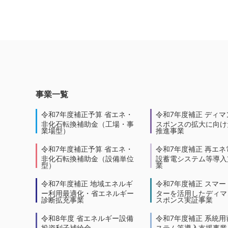
事業一覧
令和7年度補正予算 省エネ・
令和7年度補正 ディマ
非化石転換補助金（工場・事
スポンスの拡大に向けた
業場型）
推進事業
令和7年度補正予算 省エネ・
令和7年度補正 再エネ
非化石転換補助金（設備単位
設蓄電システム等導入
型）
業
令和7年度補正 地域エネルギ
令和7年度補正 スマー
ー利用最適化・省エネルギー
ターを活用したディマ
診断拡充事業
スポンス実証事業
令和8年度 省エネルギー設備
令和7年度補正 系統用
投資利子補給金
ステム等導入支援事業