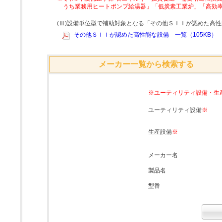
うち業務用ヒートポンプ給湯器」「低炭素工業炉」「高効
(Ⅲ)設備単位型で補助対象となる「その他ＳＩＩが認めた高
その他ＳＩＩが認めた高性能な設備 一覧（105KB）
メーカー一覧から検索する
※ユーティリティ設備・生
ユーティリティ設備
※
生産設備
※
メーカー名
製品名
型番