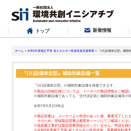
新着情報
トップ
ホーム
>
令和5年度補正予算 省エネルギー投資促進支援事業
> 『(Ⅲ)設備単位型』補助
『(Ⅲ)設備単位型』補助対象設備一覧
『(Ⅲ)設備単位型』の補助対象設備を検索できます。
※製品の詳細仕様については、メーカーの製品情報をご確認
※補助対象設備であっても、交付決定前に補助対象設備等の
令和7年5月2日時点
※製品型番は、メーカーより申請があった後、審査完了した
そのため、登録製品型番は都度本ページにてご確認くださ
※低炭素工業炉は製品型番登録を行っていません。申請を検
※令和5年度補正予算 省エネルギー投資促進・需要構造転換