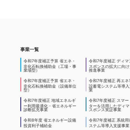
事業一覧
令和7年度補正予算 省エネ・
令和7年度補正 ディマ
非化石転換補助金（工場・事
スポンスの拡大に向けた
業場型）
推進事業
令和7年度補正予算 省エネ・
令和7年度補正 再エネ
非化石転換補助金（設備単位
設蓄電システム等導入
型）
業
令和7年度補正 地域エネルギ
令和7年度補正 スマー
ー利用最適化・省エネルギー
ターを活用したディマ
診断拡充事業
スポンス実証事業
令和8年度 省エネルギー設備
令和7年度補正 系統用
投資利子補給金
ステム等導入支援事業