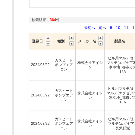
検索結果：
364
件
最初へ
前へ
9
10
11
1
登録日
種別
メーカー名
製品名
ビル用マルチ/ま
ガスヒート
株式会社アイシ
マルチ(エグゼア3
2024/03/22
ポンプエア
ン
寒冷地_都市ガ
コン
12A
ビル用マルチ/ま
ガスヒート
株式会社アイシ
マルチ(エグゼア3
2024/03/22
ポンプエア
ン
寒冷地_都市ガ
コン
13A
ガスヒート
ビル用マルチ/ま
株式会社アイシ
2024/03/22
ポンプエア
マルチ(エグゼア3
ン
コン
臭気低減