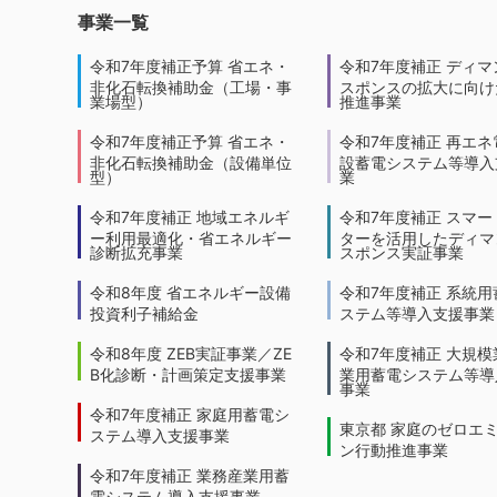
事業一覧
令和7年度補正予算 省エネ・
令和7年度補正 ディマ
非化石転換補助金（工場・事
スポンスの拡大に向けた
業場型）
推進事業
令和7年度補正予算 省エネ・
令和7年度補正 再エネ
非化石転換補助金（設備単位
設蓄電システム等導入
型）
業
令和7年度補正 地域エネルギ
令和7年度補正 スマー
ー利用最適化・省エネルギー
ターを活用したディマ
診断拡充事業
スポンス実証事業
令和8年度 省エネルギー設備
令和7年度補正 系統用
投資利子補給金
ステム等導入支援事業
令和8年度 ZEB実証事業／ZE
令和7年度補正 大規模
B化診断・計画策定支援事業
業用蓄電システム等導
事業
令和7年度補正 家庭用蓄電シ
東京都 家庭のゼロエ
ステム導入支援事業
ン行動推進事業
令和7年度補正 業務産業用蓄
電システム導入支援事業