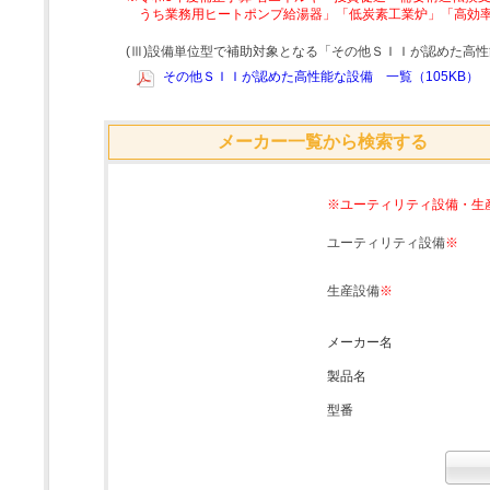
うち業務用ヒートポンプ給湯器」「低炭素工業炉」「高効
(Ⅲ)設備単位型で補助対象となる「その他ＳＩＩが認めた高
その他ＳＩＩが認めた高性能な設備 一覧（105KB）
メーカー一覧から検索する
※ユーティリティ設備・生
ユーティリティ設備
※
生産設備
※
メーカー名
製品名
型番