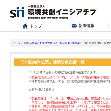
新着情報
トップ
ホーム
>
令和5年度補正予算 省エネルギー投資促進支援事業
> 『(Ⅲ)設備単位型』補助
『(Ⅲ)設備単位型』補助対象設備一覧
『(Ⅲ)設備単位型』の補助対象設備を検索できます。
※製品の詳細仕様については、メーカーの製品情報をご確認
※補助対象設備であっても、交付決定前に補助対象設備等の
令和7年5月2日時点
※製品型番は、メーカーより申請があった後、審査完了した
そのため、登録製品型番は都度本ページにてご確認くださ
※低炭素工業炉は製品型番登録を行っていません。申請を検
※令和5年度補正予算 省エネルギー投資促進・需要構造転換