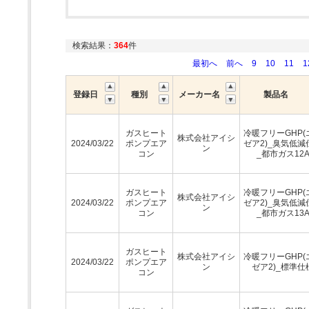
検索結果：
364
件
最初へ
前へ
9
10
11
1
登録日
種別
メーカー名
製品名
ガスヒート
冷暖フリーGHP(
株式会社アイシ
2024/03/22
ポンプエア
ゼア2)_臭気低減
ン
コン
_都市ガス12
ガスヒート
冷暖フリーGHP(
株式会社アイシ
2024/03/22
ポンプエア
ゼア2)_臭気低減
ン
コン
_都市ガス13
ガスヒート
株式会社アイシ
冷暖フリーGHP(
2024/03/22
ポンプエア
ン
ゼア2)_標準仕
コン