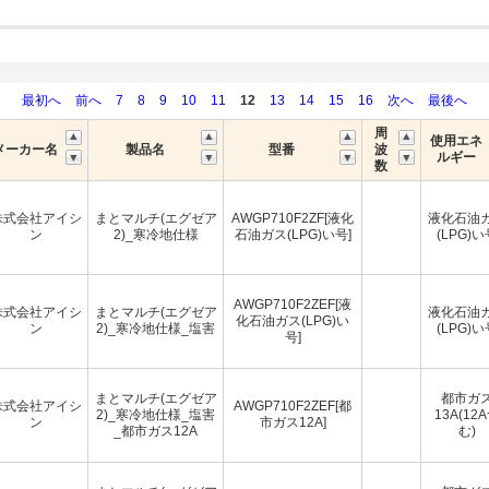
最初へ
前へ
7
8
9
10
11
12
13
14
15
16
次へ
最後へ
周
使用エネ
メーカー名
製品名
型番
波
ルギー
数
株式会社アイシ
まとマルチ(エグゼア
AWGP710F2ZF[液化
液化石油
ン
2)_寒冷地仕様
石油ガス(LPG)い号]
(LPG)い
AWGP710F2ZEF[液
株式会社アイシ
まとマルチ(エグゼア
液化石油
化石油ガス(LPG)い
ン
2)_寒冷地仕様_塩害
(LPG)い
号]
まとマルチ(エグゼア
都市ガ
株式会社アイシ
AWGP710F2ZEF[都
2)_寒冷地仕様_塩害
13A(12
ン
市ガス12A]
_都市ガス12A
む)