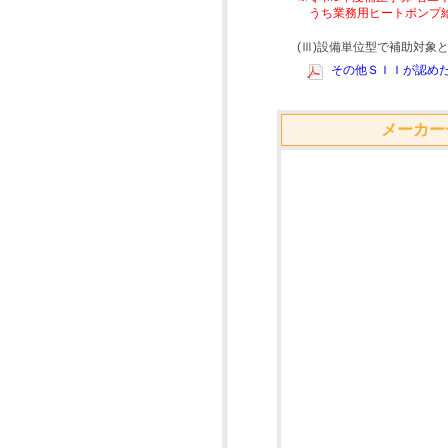
うち業務用ヒートポンプ
(Ⅲ)設備単位型で補助対
その他ＳＩＩが認めた
メーカー