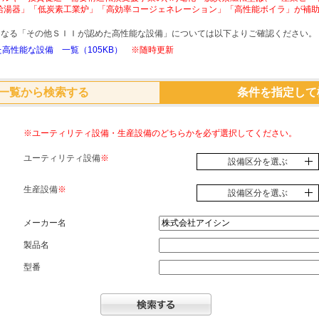
給湯器」「低炭素工業炉」「高効率コージェネレーション」「高性能ボイラ」が補
象となる「その他ＳＩＩが認めた高性能な設備」については以下よりご確認ください。
高性能な設備 一覧（105KB）
※随時更新
一覧から検索する
条件を指定して
※ユーティリティ設備・生産設備のどちらかを必ず選択してください。
ユーティリティ設備
※
設備区分を選ぶ
生産設備
※
設備区分を選ぶ
メーカー名
製品名
型番