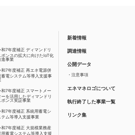
新着情報
令和7年度補正 ディマンドリ
調達情報
スポンスの拡大に向けたIoT化
推進事業
公開データ
令和7年度補正 再エネ電源併
・注意事項
設蓄電システム等導入支援事
業
エネマネロゴについて
令和7年度補正 スマートメー
ターを活用したディマンドリ
スポンス実証事業
執行終了した事業一覧
令和7年度補正 系統用蓄電シ
リンク集
ステム等導入支援事業
令和7年度補正 大規模業務産
業用蓄電システム等導入支援