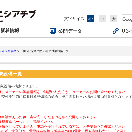
文字サイズ
小
中
大
新着情報
公開データ
リン
促進支援事業
> 『(Ⅲ)設備単位型』補助対象設備一覧
対象設備一覧
対象設備を検索できます。
は、メーカーの製品情報をご確認いただくか、メーカーへお問い合わせください。
、交付決定前に補助対象設備等の契約・発注等を行った場合は補助対象外となりま
り申請があった後、審査完了したものを順次公開しております。
は都度本ページにてご確認ください。
登録を行っていません。申請を検討されている方は、公募要領をご確認ください。
ネルギー投資促進・需要構造転換支援事業の(Ⅱ)電化・脱炭素燃転型は、「産業ヒ