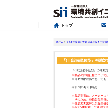
トップ
ホーム
>
令和5年度補正予算 省エネルギー投資
『(Ⅲ)設備単位型』補助
『(Ⅲ)設備単位型』の補助
※製品の詳細仕様について
※補助対象設備であっても
令和7年5月2日時点
※製品型番は、メーカーよ
そのため、登録製品型番
※低炭素工業炉は製品型番
※令和5年度補正予算 省エ