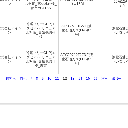
13A(12
ン
ル対応_寒冷地仕様_
ガス13A]
む)
都市ガス13A
冷暖フリーGHP(エ
AFYGP710F2ZD[液
株式会社アイシ
グゼア2)_リニュア
液化石油
化石油ガス(LPG)い
ン
ル対応_臭気低減仕
(LPG)い
号]
様
冷暖フリーGHP(エ
AFYGP710F2ZDE[液
株式会社アイシ
グゼア2)_リニュア
液化石油
化石油ガス(LPG)い
ン
ル対応_臭気低減仕
(LPG)い
号]
様_塩害
最初へ
前へ
7
8
9
10
11
12
13
14
15
16
次へ
最後へ