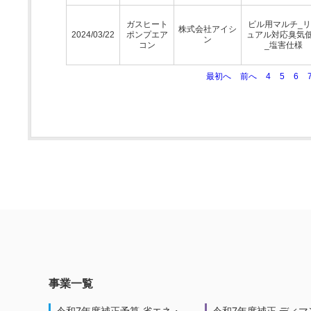
ガスヒート
ビル用マルチ_
株式会社アイシ
2024/03/22
ポンプエア
ュアル対応臭気
ン
コン
_塩害仕様
最初へ
前へ
4
5
6
事業一覧
令和7年度補正予算 省エネ・
令和7年度補正 ディマ