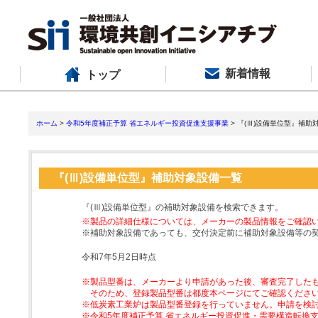
新着情報
トップ
ホーム
>
令和5年度補正予算 省エネルギー投資促進支援事業
> 『(Ⅲ)設備単位型』補助
『(Ⅲ)設備単位型』補助対象設備一覧
『(Ⅲ)設備単位型』の補助対象設備を検索できます。
※製品の詳細仕様については、メーカーの製品情報をご確認
※補助対象設備であっても、交付決定前に補助対象設備等の
令和7年5月2日時点
※製品型番は、メーカーより申請があった後、審査完了した
そのため、登録製品型番は都度本ページにてご確認くださ
※低炭素工業炉は製品型番登録を行っていません。申請を検
※令和5年度補正予算 省エネルギー投資促進・需要構造転換