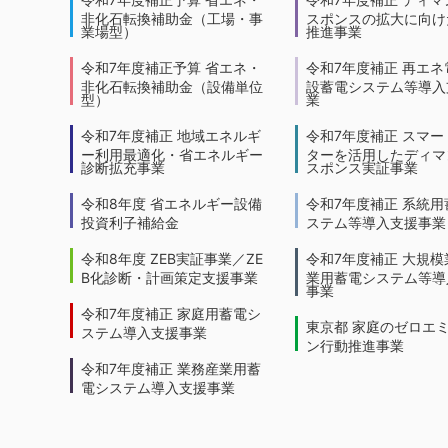
非化石転換補助金（工場・事
スポンスの拡大に向けた
業場型）
推進事業
令和7年度補正予算 省エネ・
令和7年度補正 再エネ
非化石転換補助金（設備単位
設蓄電システム等導入
型）
業
令和7年度補正 地域エネルギ
令和7年度補正 スマー
ー利用最適化・省エネルギー
ターを活用したディマ
診断拡充事業
スポンス実証事業
令和8年度 省エネルギー設備
令和7年度補正 系統用
投資利子補給金
ステム等導入支援事業
令和8年度 ZEB実証事業／ZE
令和7年度補正 大規模
B化診断・計画策定支援事業
業用蓄電システム等導
事業
令和7年度補正 家庭用蓄電シ
東京都 家庭のゼロエ
ステム導入支援事業
ン行動推進事業
令和7年度補正 業務産業用蓄
電システム導入支援事業