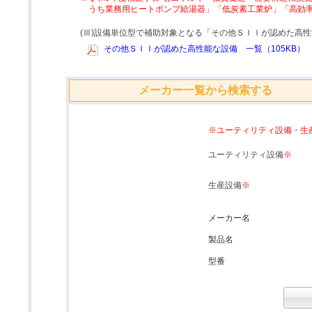
うち業務用ヒートポンプ給湯器」「低炭素工業炉」「高効
(Ⅲ)設備単位型で補助対象となる「その他ＳＩＩが認めた高
その他ＳＩＩが認めた高性能な設備 一覧（105KB）
メーカー一覧から検索する
※ユーティリティ設備・生
ユーティリティ設備
※
生産設備
※
メーカー名
製品名
型番