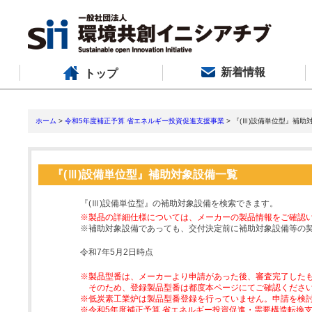
新着情報
トップ
ホーム
>
令和5年度補正予算 省エネルギー投資促進支援事業
> 『(Ⅲ)設備単位型』補助
『(Ⅲ)設備単位型』補助対象設備一覧
『(Ⅲ)設備単位型』の補助対象設備を検索できます。
※製品の詳細仕様については、メーカーの製品情報をご確認
※補助対象設備であっても、交付決定前に補助対象設備等の
令和7年5月2日時点
※製品型番は、メーカーより申請があった後、審査完了した
そのため、登録製品型番は都度本ページにてご確認くださ
※低炭素工業炉は製品型番登録を行っていません。申請を検
※令和5年度補正予算 省エネルギー投資促進・需要構造転換