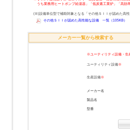
うち業務用ヒートポンプ給湯器」「低炭素工業炉」「高効
(Ⅲ)設備単位型で補助対象となる「その他ＳＩＩが認めた高
その他ＳＩＩが認めた高性能な設備 一覧（105KB）
メーカー一覧から検索する
※ユーティリティ設備・生
ユーティリティ設備
※
生産設備
※
メーカー名
製品名
型番