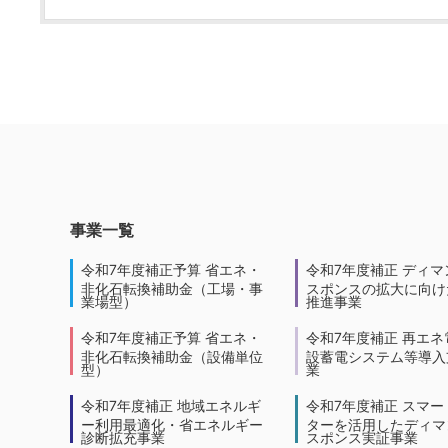
事業一覧
令和7年度補正予算 省エネ・
令和7年度補正 ディマ
非化石転換補助金（工場・事
スポンスの拡大に向けた
業場型）
推進事業
令和7年度補正予算 省エネ・
令和7年度補正 再エネ
非化石転換補助金（設備単位
設蓄電システム等導入
型）
業
令和7年度補正 地域エネルギ
令和7年度補正 スマー
ー利用最適化・省エネルギー
ターを活用したディマ
診断拡充事業
スポンス実証事業