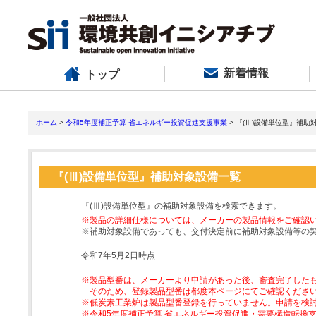
新着情報
トップ
ホーム
>
令和5年度補正予算 省エネルギー投資促進支援事業
> 『(Ⅲ)設備単位型』補助
『(Ⅲ)設備単位型』補助対象設備一覧
『(Ⅲ)設備単位型』の補助対象設備を検索できます。
※製品の詳細仕様については、メーカーの製品情報をご確認
※補助対象設備であっても、交付決定前に補助対象設備等の
令和7年5月2日時点
※製品型番は、メーカーより申請があった後、審査完了した
そのため、登録製品型番は都度本ページにてご確認くださ
※低炭素工業炉は製品型番登録を行っていません。申請を検
※令和5年度補正予算 省エネルギー投資促進・需要構造転換