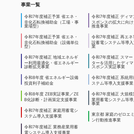
事業一覧
令和7年度補正予算 省エネ・
令和7年度補正 ディマ
非化石転換補助金（工場・事
スポンスの拡大に向けた
業場型）
推進事業
令和7年度補正予算 省エネ・
令和7年度補正 再エネ
非化石転換補助金（設備単位
設蓄電システム等導入
型）
業
令和7年度補正 地域エネルギ
令和7年度補正 スマー
ー利用最適化・省エネルギー
ターを活用したディマ
診断拡充事業
スポンス実証事業
令和8年度 省エネルギー設備
令和7年度補正 系統用
投資利子補給金
ステム等導入支援事業
令和8年度 ZEB実証事業／ZE
令和7年度補正 大規模
B化診断・計画策定支援事業
業用蓄電システム等導
事業
令和7年度補正 家庭用蓄電シ
東京都 家庭のゼロエ
ステム導入支援事業
ン行動推進事業
令和7年度補正 業務産業用蓄
電システム導入支援事業