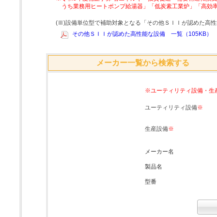
うち業務用ヒートポンプ給湯器」「低炭素工業炉」「高効
(Ⅲ)設備単位型で補助対象となる「その他ＳＩＩが認めた高
その他ＳＩＩが認めた高性能な設備 一覧（105KB）
メーカー一覧から検索する
※ユーティリティ設備・生
ユーティリティ設備
※
生産設備
※
メーカー名
製品名
型番