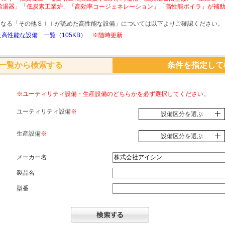
給湯器」「低炭素工業炉」「高効率コージェネレーション」「高性能ボイラ」が補
象となる「その他ＳＩＩが認めた高性能な設備」については以下よりご確認ください。
高性能な設備 一覧（105KB）
※随時更新
一覧から検索する
条件を指定して
※ユーティリティ設備・生産設備のどちらかを必ず選択してください。
ユーティリティ設備
※
設備区分を選ぶ
生産設備
※
設備区分を選ぶ
メーカー名
製品名
型番