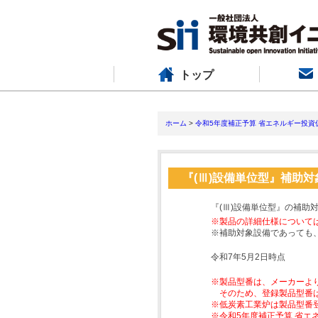
トップ
ホーム
>
令和5年度補正予算 省エネルギー投資
『(Ⅲ)設備単位型』補助
『(Ⅲ)設備単位型』の補助
※製品の詳細仕様について
※補助対象設備であっても
令和7年5月2日時点
※製品型番は、メーカーよ
そのため、登録製品型番
※低炭素工業炉は製品型番
※令和5年度補正予算 省エ