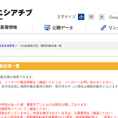
文字サイズ
小
中
大
新着情報
公開データ
リン
促進支援事業
> 『(Ⅲ)設備単位型』補助対象設備一覧
対象設備一覧
対象設備を検索できます。
は、メーカーの製品情報をご確認いただくか、メーカーへお問い合わせください。
、交付決定前に補助対象設備等の契約・発注等を行った場合は補助対象外となりま
り申請があった後、審査完了したものを順次公開しております。
は都度本ページにてご確認ください。
登録を行っていません。申請を検討されている方は、公募要領をご確認ください。
ネルギー投資促進・需要構造転換支援事業の(Ⅱ)電化・脱炭素燃転型は、「産業ヒ