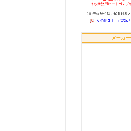
うち業務用ヒートポンプ
(Ⅲ)設備単位型で補助対
その他ＳＩＩが認めた
メーカー