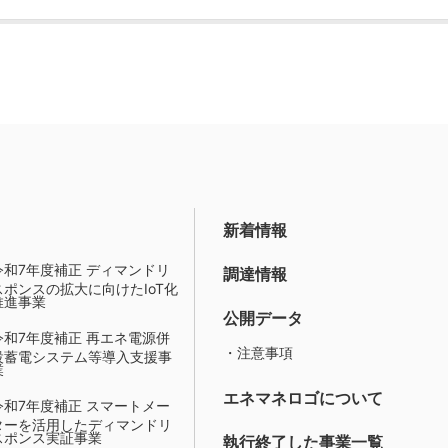
新着情報
令和7年度補正 ディマンドリ
調達情報
スポンスの拡大に向けたIoT化
推進事業
公開データ
令和7年度補正 再エネ電源併
・注意事項
設蓄電システム等導入支援事
業
エネマネロゴについて
令和7年度補正 スマートメー
ターを活用したディマンドリ
スポンス実証事業
執行終了した事業一覧