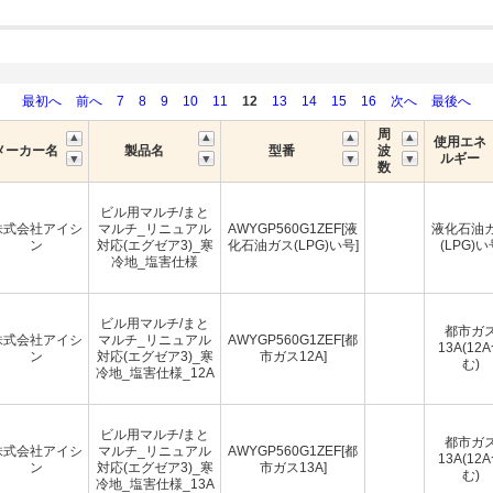
最初へ
前へ
7
8
9
10
11
12
13
14
15
16
次へ
最後へ
周
使用エネ
メーカー名
製品名
型番
波
ルギー
数
ビル用マルチ/まと
株式会社アイシ
マルチ_リニュアル
AWYGP560G1ZEF[液
液化石油
ン
対応(エグゼア3)_寒
化石油ガス(LPG)い号]
(LPG)い
冷地_塩害仕様
ビル用マルチ/まと
都市ガ
株式会社アイシ
マルチ_リニュアル
AWYGP560G1ZEF[都
13A(12
ン
対応(エグゼア3)_寒
市ガス12A]
む)
冷地_塩害仕様_12A
ビル用マルチ/まと
都市ガ
株式会社アイシ
マルチ_リニュアル
AWYGP560G1ZEF[都
13A(12
ン
対応(エグゼア3)_寒
市ガス13A]
む)
冷地_塩害仕様_13A