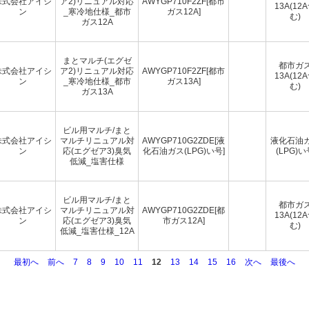
株式会社アイシ
ア2)リニュアル対応
AWYGP710F2ZF[都市
13A(12
ン
_寒冷地仕様_都市
ガス12A]
む)
ガス12A
まとマルチ(エグゼ
都市ガ
株式会社アイシ
ア2)リニュアル対応
AWYGP710F2ZF[都市
13A(12
ン
_寒冷地仕様_都市
ガス13A]
む)
ガス13A
ビル用マルチ/まと
株式会社アイシ
マルチリニュアル対
AWYGP710G2ZDE[液
液化石油
ン
応(エグゼア3)臭気
化石油ガス(LPG)い号]
(LPG)い
低減_塩害仕様
ビル用マルチ/まと
都市ガ
株式会社アイシ
マルチリニュアル対
AWYGP710G2ZDE[都
13A(12
ン
応(エグゼア3)臭気
市ガス12A]
む)
低減_塩害仕様_12A
最初へ
前へ
7
8
9
10
11
12
13
14
15
16
次へ
最後へ