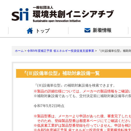
新着情報
トップ
ホーム
>
令和5年度補正予算 省エネルギー投資促進支援事業
> 『(Ⅲ)設備単位型』補助
『(Ⅲ)設備単位型』補助対象設備一覧
『(Ⅲ)設備単位型』の補助対象設備を検索できます。
※製品の詳細仕様については、メーカーの製品情報をご確認
※補助対象設備であっても、交付決定前に補助対象設備等の
令和7年5月2日時点
※製品型番は、メーカーより申請があった後、審査完了した
そのため、登録製品型番は都度本ページにてご確認くださ
※低炭素工業炉は製品型番登録を行っていません。申請を検
※令和5年度補正予算 省エネルギー投資促進・需要構造転換