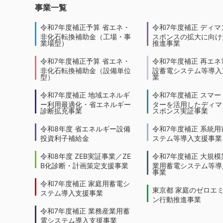
事業一覧
令和7年度補正予算 省エネ・
令和7年度補正 ディマ
非化石転換補助金（工場・事
スポンスの拡大に向けた
業場型）
推進事業
令和7年度補正予算 省エネ・
令和7年度補正 再エネ
非化石転換補助金（設備単位
設蓄電システム等導入
型）
業
令和7年度補正 地域エネルギ
令和7年度補正 スマー
ー利用最適化・省エネルギー
ターを活用したディマ
診断拡充事業
スポンス実証事業
令和8年度 省エネルギー設備
令和7年度補正 系統用
投資利子補給金
ステム等導入支援事業
令和8年度 ZEB実証事業／ZE
令和7年度補正 大規模
B化診断・計画策定支援事業
業用蓄電システム等導
事業
令和7年度補正 家庭用蓄電シ
東京都 家庭のゼロエ
ステム導入支援事業
ン行動推進事業
令和7年度補正 業務産業用蓄
電システム導入支援事業