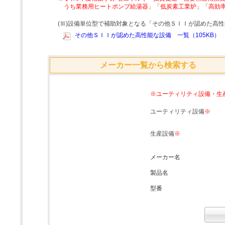
うち業務用ヒートポンプ給湯器」「低炭素工業炉」「高効
(Ⅲ)設備単位型で補助対象となる「その他ＳＩＩが認めた高
その他ＳＩＩが認めた高性能な設備 一覧（105KB）
メーカー一覧から検索する
※ユーティリティ設備・生
ユーティリティ設備
※
生産設備
※
メーカー名
製品名
型番