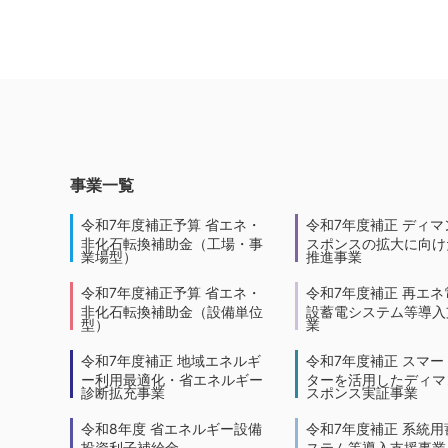
事業一覧
令和7年度補正予算 省エネ・
令和7年度補正 ディマ
非化石転換補助金（工場・事
スポンスの拡大に向けた
業場型）
推進事業
令和7年度補正予算 省エネ・
令和7年度補正 再エネ
非化石転換補助金（設備単位
設蓄電システム等導入
型）
業
令和7年度補正 地域エネルギ
令和7年度補正 スマー
ー利用最適化・省エネルギー
ターを活用したディマ
診断拡充事業
スポンス実証事業
令和8年度 省エネルギー設備
令和7年度補正 系統用
投資利子補給金
ステム等導入支援事業