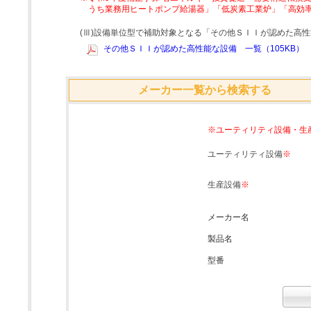
うち業務用ヒートポンプ給湯器」「低炭素工業炉」「高効
(Ⅲ)設備単位型で補助対象となる「その他ＳＩＩが認めた高
その他ＳＩＩが認めた高性能な設備 一覧（105KB）
メーカー一覧から検索する
※ユーティリティ設備・生
ユーティリティ設備
※
生産設備
※
メーカー名
製品名
型番