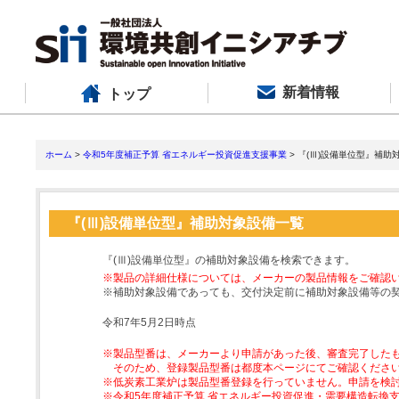
新着情報
トップ
ホーム
>
令和5年度補正予算 省エネルギー投資促進支援事業
> 『(Ⅲ)設備単位型』補助
『(Ⅲ)設備単位型』補助対象設備一覧
『(Ⅲ)設備単位型』の補助対象設備を検索できます。
※製品の詳細仕様については、メーカーの製品情報をご確認
※補助対象設備であっても、交付決定前に補助対象設備等の
令和7年5月2日時点
※製品型番は、メーカーより申請があった後、審査完了した
そのため、登録製品型番は都度本ページにてご確認くださ
※低炭素工業炉は製品型番登録を行っていません。申請を検
※令和5年度補正予算 省エネルギー投資促進・需要構造転換