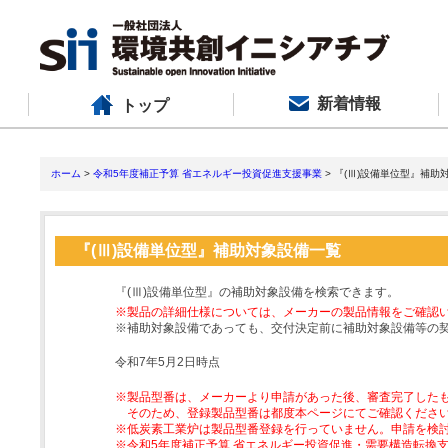
新着情報
トップ
ホーム
>
令和5年度補正予算 省エネルギー投資促進支援事業
> 『(Ⅲ)設備単位型』補助
『(Ⅲ)設備単位型』補助対象設備一覧
『(Ⅲ)設備単位型』の補助対象設備を検索できます。
※製品の詳細仕様については、メーカーの製品情報をご確認
※補助対象設備であっても、交付決定前に補助対象設備等の
令和7年5月2日時点
※製品型番は、メーカーより申請があった後、審査完了した
そのため、登録製品型番は都度本ページにてご確認くださ
※低炭素工業炉は製品型番登録を行っていません。申請を検
※令和5年度補正予算 省エネルギー投資促進・需要構造転換