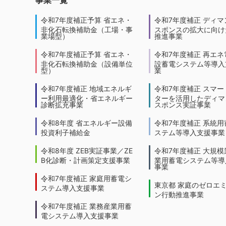
令和7年度補正予算 省エネ・
令和7年度補正 ディマ
非化石転換補助金（工場・事
スポンスの拡大に向けた
業場型）
推進事業
令和7年度補正予算 省エネ・
令和7年度補正 再エネ
非化石転換補助金（設備単位
設蓄電システム等導入
型）
業
令和7年度補正 地域エネルギ
令和7年度補正 スマー
ー利用最適化・省エネルギー
ターを活用したディマ
診断拡充事業
スポンス実証事業
令和8年度 省エネルギー設備
令和7年度補正 系統用
投資利子補給金
ステム等導入支援事業
令和8年度 ZEB実証事業／ZE
令和7年度補正 大規模
B化診断・計画策定支援事業
業用蓄電システム等導
事業
令和7年度補正 家庭用蓄電シ
東京都 家庭のゼロエ
ステム導入支援事業
ン行動推進事業
令和7年度補正 業務産業用蓄
電システム導入支援事業