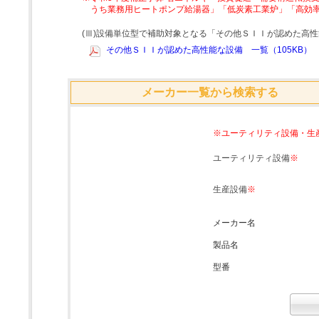
うち業務用ヒートポンプ給湯器」「低炭素工業炉」「高効
(Ⅲ)設備単位型で補助対象となる「その他ＳＩＩが認めた高
その他ＳＩＩが認めた高性能な設備 一覧（105KB）
メーカー一覧から検索する
※ユーティリティ設備・生
ユーティリティ設備
※
生産設備
※
メーカー名
製品名
型番