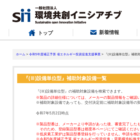
新着情報
トップ
ホーム
>
令和5年度補正予算 省エネルギー投資促進支援事業
> 『(Ⅲ)設備単位型』補助
『(Ⅲ)設備単位型』補助対象設備一覧
『(Ⅲ)設備単位型』の補助対象設備を検索できます。
※製品の詳細仕様については、メーカーの製品情報をご確認
※補助対象設備であっても、交付決定前に補助対象設備等の
令和7年5月2日時点
※製品型番は、メーカーより申請があった後、審査完了した
そのため、登録製品型番は都度本ページにてご確認くださ
※低炭素工業炉は製品型番登録を行っていません。申請を検
※令和5年度補正予算 省エネルギー投資促進・需要構造転換