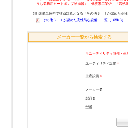
うち業務用ヒートポンプ給湯器」「低炭素工業炉」「高効
(Ⅲ)設備単位型で補助対象となる「その他ＳＩＩが認めた高
その他ＳＩＩが認めた高性能な設備 一覧（105KB）
メーカー一覧から検索する
※ユーティリティ設備・生
ユーティリティ設備
※
生産設備
※
メーカー名
製品名
型番