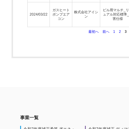
ガスヒート
ビル用マルチ_
株式会社アイシ
2024/03/22
ポンプエア
ュアル対応標準
ン
コン
害仕様
最初へ
前へ
1
2
3
事業一覧
令和7年度補正予算 省エネ・
令和7年度補正 ディマ