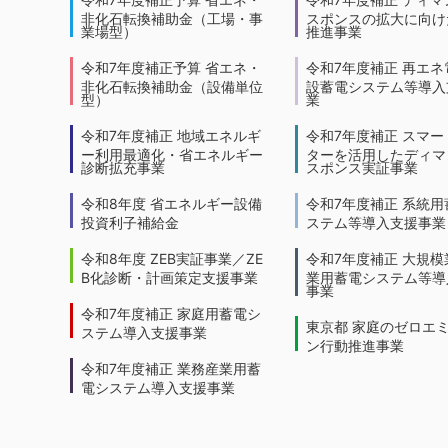
非化石転換補助金（工場・事
スポンスの拡大に向けた
業場型）
推進事業
令和7年度補正予算 省エネ・
令和7年度補正 再エネ
非化石転換補助金（設備単位
設蓄電システム等導入
型）
業
令和7年度補正 地域エネルギ
令和7年度補正 スマー
ー利用最適化・省エネルギー
ターを活用したディマ
診断拡充事業
スポンス実証事業
令和8年度 省エネルギー設備
令和7年度補正 系統用
投資利子補給金
ステム等導入支援事業
令和8年度 ZEB実証事業／ZE
令和7年度補正 大規模
B化診断・計画策定支援事業
業用蓄電システム等導
事業
令和7年度補正 家庭用蓄電シ
東京都 家庭のゼロエ
ステム導入支援事業
ン行動推進事業
令和7年度補正 業務産業用蓄
電システム導入支援事業