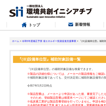
新着情報
トップ
ホーム
>
令和5年度補正予算 省エネルギー投資促進支援事業
> 『(Ⅲ)設備単位型』補助
『(Ⅲ)設備単位型』補助対象設備一覧
『(Ⅲ)設備単位型』の補助対象設備を検索できます。
※製品の詳細仕様については、メーカーの製品情報をご確認
※補助対象設備であっても、交付決定前に補助対象設備等の
令和7年5月2日時点
※製品型番は、メーカーより申請があった後、審査完了した
そのため、登録製品型番は都度本ページにてご確認くださ
※低炭素工業炉は製品型番登録を行っていません。申請を検
※令和5年度補正予算 省エネルギー投資促進・需要構造転換