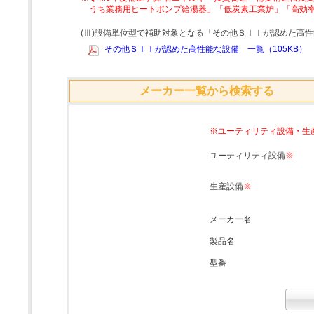
うち業務用ヒートポンプ給湯器」「低炭素工業炉」「高効
(Ⅲ)設備単位型で補助対象となる「その他ＳＩＩが認めた高
その他ＳＩＩが認めた高性能な設備 一覧（105KB）
メーカー一覧から検索する
※ユーティリティ設備・生
ユーティリティ設備
※
生産設備
※
メーカー名
製品名
型番