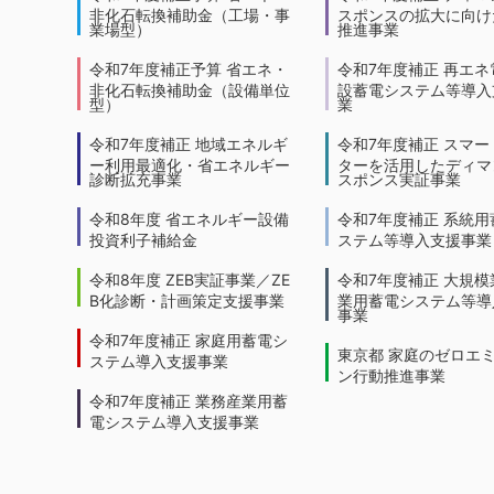
非化石転換補助金（工場・事
スポンスの拡大に向けた
業場型）
推進事業
令和7年度補正予算 省エネ・
令和7年度補正 再エネ
非化石転換補助金（設備単位
設蓄電システム等導入
型）
業
令和7年度補正 地域エネルギ
令和7年度補正 スマー
ー利用最適化・省エネルギー
ターを活用したディマ
診断拡充事業
スポンス実証事業
令和8年度 省エネルギー設備
令和7年度補正 系統用
投資利子補給金
ステム等導入支援事業
令和8年度 ZEB実証事業／ZE
令和7年度補正 大規模
B化診断・計画策定支援事業
業用蓄電システム等導
事業
令和7年度補正 家庭用蓄電シ
東京都 家庭のゼロエ
ステム導入支援事業
ン行動推進事業
令和7年度補正 業務産業用蓄
電システム導入支援事業