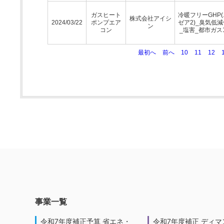
ガスヒート
冷暖フリーGHP
株式会社アイシ
2024/03/22
ポンプエア
ゼア2)_臭気低
ン
コン
_塩害_都市ガス1
最初へ
前へ
10
11
12
事業一覧
令和7年度補正予算 省エネ・
令和7年度補正 ディマ