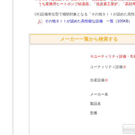
うち業務用ヒートポンプ給湯器」「低炭素工業炉」「高効
(Ⅲ)設備単位型で補助対象となる「その他ＳＩＩが認めた高
その他ＳＩＩが認めた高性能な設備 一覧（105KB）
メーカー一覧から検索する
※ユーティリティ設備・生
ユーティリティ設備
※
生産設備
※
メーカー名
製品名
型番