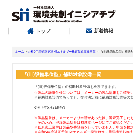
新着情報
トップ
ホーム
>
令和5年度補正予算 省エネルギー投資促進支援事業
> 『(Ⅲ)設備単位型』補助
『(Ⅲ)設備単位型』補助対象設備一覧
『(Ⅲ)設備単位型』の補助対象設備を検索できます。
※製品の詳細仕様については、メーカーの製品情報をご確認
※補助対象設備であっても、交付決定前に補助対象設備等の
令和7年5月2日時点
※製品型番は、メーカーより申請があった後、審査完了した
そのため、登録製品型番は都度本ページにてご確認くださ
※低炭素工業炉は製品型番登録を行っていません。申請を検
※令和5年度補正予算 省エネルギー投資促進・需要構造転換