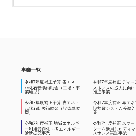
事業一覧
令和7年度補正予算 省エネ・
令和7年度補正 ディマ
非化石転換補助金（工場・事
スポンスの拡大に向けた
業場型）
推進事業
令和7年度補正予算 省エネ・
令和7年度補正 再エネ
非化石転換補助金（設備単位
設蓄電システム等導入
型）
業
令和7年度補正 地域エネルギ
令和7年度補正 スマー
ー利用最適化・省エネルギー
ターを活用したディマ
診断拡充事業
スポンス実証事業