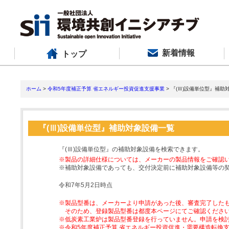
新着情報
トップ
ホーム
>
令和5年度補正予算 省エネルギー投資促進支援事業
> 『(Ⅲ)設備単位型』補助
『(Ⅲ)設備単位型』補助対象設備一覧
『(Ⅲ)設備単位型』の補助対象設備を検索できます。
※製品の詳細仕様については、メーカーの製品情報をご確認
※補助対象設備であっても、交付決定前に補助対象設備等の
令和7年5月2日時点
※製品型番は、メーカーより申請があった後、審査完了した
そのため、登録製品型番は都度本ページにてご確認くださ
※低炭素工業炉は製品型番登録を行っていません。申請を検
※令和5年度補正予算 省エネルギー投資促進・需要構造転換