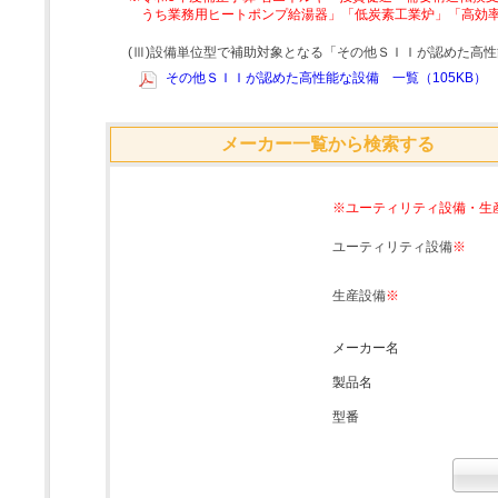
うち業務用ヒートポンプ給湯器」「低炭素工業炉」「高効
(Ⅲ)設備単位型で補助対象となる「その他ＳＩＩが認めた高
その他ＳＩＩが認めた高性能な設備 一覧（105KB）
メーカー一覧から検索する
※ユーティリティ設備・生
ユーティリティ設備
※
生産設備
※
メーカー名
製品名
型番