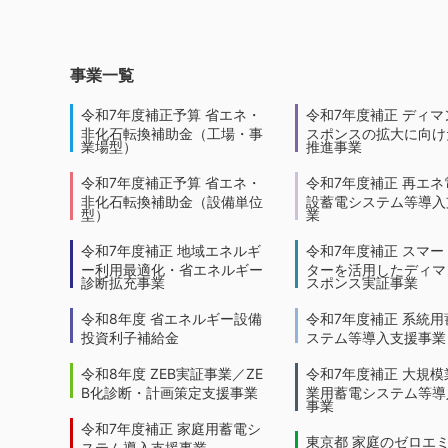
事業一覧
令和7年度補正予算 省エネ・
令和7年度補正 ディマ
非化石転換補助金（工場・事
スポンスの拡大に向けた
業場型）
推進事業
令和7年度補正予算 省エネ・
令和7年度補正 再エネ
非化石転換補助金（設備単位
設蓄電システム等導入
型）
業
令和7年度補正 地域エネルギ
令和7年度補正 スマー
ー利用最適化・省エネルギー
ターを活用したディマ
診断拡充事業
スポンス実証事業
令和8年度 省エネルギー設備
令和7年度補正 系統用
投資利子補給金
ステム等導入支援事業
令和8年度 ZEB実証事業／ZE
令和7年度補正 大規模
B化診断・計画策定支援事業
業用蓄電システム等導
事業
令和7年度補正 家庭用蓄電シ
東京都 家庭のゼロエ
ステム導入支援事業