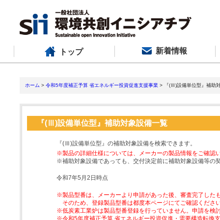
新着情報
トップ
ホーム
>
令和5年度補正予算 省エネルギー投資促進支援事業
> 『(Ⅲ)設備単位型』補助
『(Ⅲ)設備単位型』補助対象設備一覧
『(Ⅲ)設備単位型』の補助対象設備を検索できます。
※製品の詳細仕様については、メーカーの製品情報をご確認
※補助対象設備であっても、交付決定前に補助対象設備等の
令和7年5月2日時点
※製品型番は、メーカーより申請があった後、審査完了した
そのため、登録製品型番は都度本ページにてご確認くださ
※低炭素工業炉は製品型番登録を行っていません。申請を検
※令和5年度補正予算 省エネルギー投資促進・需要構造転換