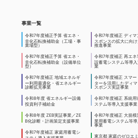
事業一覧
令和7年度補正予算 省エネ・
令和7年度補正 ディマ
非化石転換補助金（工場・事
スポンスの拡大に向けた
業場型）
推進事業
令和7年度補正予算 省エネ・
令和7年度補正 再エネ
非化石転換補助金（設備単位
設蓄電システム等導入
型）
業
令和7年度補正 地域エネルギ
令和7年度補正 スマー
ー利用最適化・省エネルギー
ターを活用したディマ
診断拡充事業
スポンス実証事業
令和8年度 省エネルギー設備
令和7年度補正 系統用
投資利子補給金
ステム等導入支援事業
令和8年度 ZEB実証事業／ZE
令和7年度補正 大規模
B化診断・計画策定支援事業
業用蓄電システム等導
事業
令和7年度補正 家庭用蓄電シ
東京都 家庭のゼロエ
ステム導入支援事業