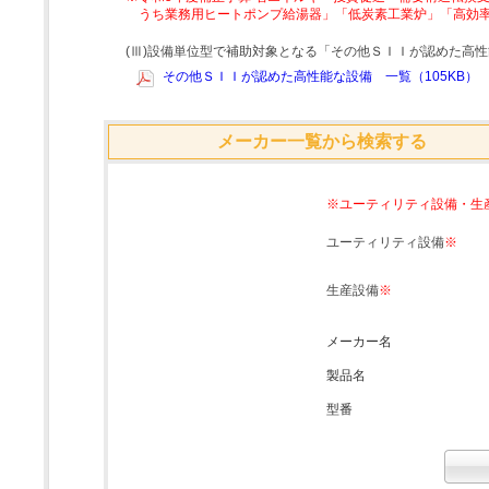
うち業務用ヒートポンプ給湯器」「低炭素工業炉」「高効
(Ⅲ)設備単位型で補助対象となる「その他ＳＩＩが認めた高
その他ＳＩＩが認めた高性能な設備 一覧（105KB）
メーカー一覧から検索する
※ユーティリティ設備・生
ユーティリティ設備
※
生産設備
※
メーカー名
製品名
型番