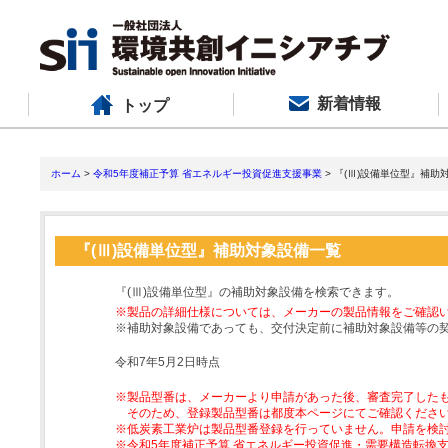
新着情報
トップ
ホーム
>
令和5年度補正予算 省エネルギー投資促進支援事業
> 『(Ⅲ)設備単位型』補助
『(Ⅲ)設備単位型』補助対象設備一覧
『(Ⅲ)設備単位型』の補助対象設備を検索できます。
※製品の詳細仕様については、メーカーの製品情報をご確認
※補助対象設備であっても、交付決定前に補助対象設備等の
令和7年5月2日時点
※製品型番は、メーカーより申請があった後、審査完了した
そのため、登録製品型番は都度本ページにてご確認くださ
※低炭素工業炉は製品型番登録を行っていません。申請を検
※令和5年度補正予算 省エネルギー投資促進・需要構造転換