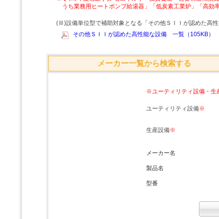
うち業務用ヒートポンプ給湯器」「低炭素工業炉」「高効
(Ⅲ)設備単位型で補助対象となる「その他ＳＩＩが認めた高
その他ＳＩＩが認めた高性能な設備 一覧（105KB）
メーカー一覧から検索する
※ユーティリティ設備・生
ユーティリティ設備
※
生産設備
※
メーカー名
製品名
型番