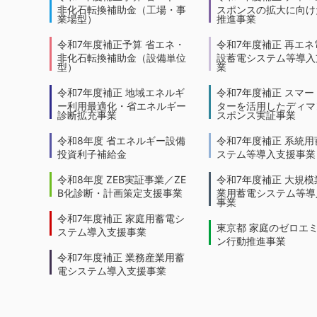
非化石転換補助金（工場・事
スポンスの拡大に向けた
業場型）
推進事業
令和7年度補正予算 省エネ・
令和7年度補正 再エネ
非化石転換補助金（設備単位
設蓄電システム等導入
型）
業
令和7年度補正 地域エネルギ
令和7年度補正 スマー
ー利用最適化・省エネルギー
ターを活用したディマ
診断拡充事業
スポンス実証事業
令和8年度 省エネルギー設備
令和7年度補正 系統用
投資利子補給金
ステム等導入支援事業
令和8年度 ZEB実証事業／ZE
令和7年度補正 大規模
B化診断・計画策定支援事業
業用蓄電システム等導
事業
令和7年度補正 家庭用蓄電シ
東京都 家庭のゼロエ
ステム導入支援事業
ン行動推進事業
令和7年度補正 業務産業用蓄
電システム導入支援事業