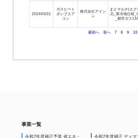
ガスヒート
まとマルチ(エグ
株式会社アイシ
2024/03/22
ポンプエア
2)_寒冷地仕様_
ン
コン
_都市ガス13
最初へ
前へ
7
8
9
10
事業一覧
令和7年度補正予算 省エネ・
令和7年度補正 ディマ