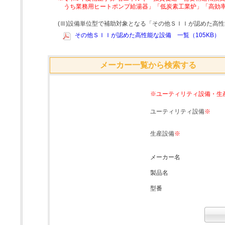
うち業務用ヒートポンプ給湯器」「低炭素工業炉」「高効
(Ⅲ)設備単位型で補助対象となる「その他ＳＩＩが認めた高
その他ＳＩＩが認めた高性能な設備 一覧（105KB）
メーカー一覧から検索する
※ユーティリティ設備・生
ユーティリティ設備
※
生産設備
※
メーカー名
製品名
型番