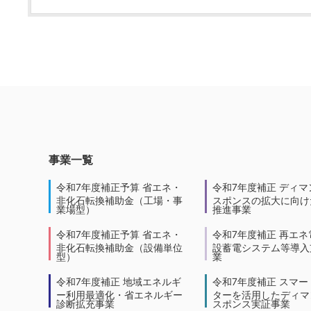
事業一覧
令和7年度補正予算 省エネ・
令和7年度補正 ディマ
非化石転換補助金（工場・事
スポンスの拡大に向けた
業場型）
推進事業
令和7年度補正予算 省エネ・
令和7年度補正 再エネ
非化石転換補助金（設備単位
設蓄電システム等導入
型）
業
令和7年度補正 地域エネルギ
令和7年度補正 スマー
ー利用最適化・省エネルギー
ターを活用したディマ
診断拡充事業
スポンス実証事業