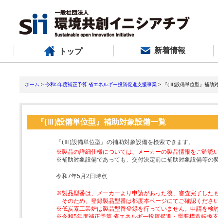
新着情報
トップ
ホーム
>
令和5年度補正予算 省エネルギー投資促進支援事業
> 『(Ⅲ)設備単位型』補助
『(Ⅲ)設備単位型』補助対象設備一覧
『(Ⅲ)設備単位型』の補助対象設備を検索できます。
※製品の詳細仕様については、メーカーの製品情報をご確認
※補助対象設備であっても、交付決定前に補助対象設備等の
令和7年5月2日時点
※製品型番は、メーカーより申請があった後、審査完了した
そのため、登録製品型番は都度本ページにてご確認くださ
※低炭素工業炉は製品型番登録を行っていません。申請を検
※令和5年度補正予算 省エネルギー投資促進・需要構造転換