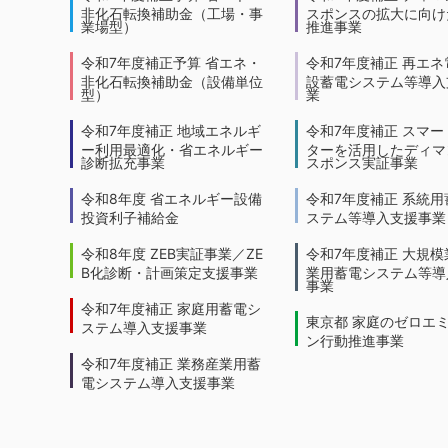
非化石転換補助金（工場・事
スポンスの拡大に向けた
業場型）
推進事業
令和7年度補正予算 省エネ・
令和7年度補正 再エネ
非化石転換補助金（設備単位
設蓄電システム等導入
型）
業
令和7年度補正 地域エネルギ
令和7年度補正 スマー
ー利用最適化・省エネルギー
ターを活用したディマ
診断拡充事業
スポンス実証事業
令和8年度 省エネルギー設備
令和7年度補正 系統用
投資利子補給金
ステム等導入支援事業
令和8年度 ZEB実証事業／ZE
令和7年度補正 大規模
B化診断・計画策定支援事業
業用蓄電システム等導
事業
令和7年度補正 家庭用蓄電シ
東京都 家庭のゼロエ
ステム導入支援事業
ン行動推進事業
令和7年度補正 業務産業用蓄
電システム導入支援事業