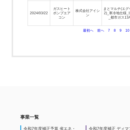
ガスヒート
まとマルチ(エグ
株式会社アイシ
2024/03/22
ポンプエア
2)_寒冷地仕様_
ン
コン
_都市ガス13
最初へ
前へ
7
8
9
10
事業一覧
令和7年度補正予算 省エネ・
令和7年度補正 ディマ