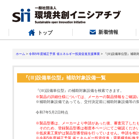
新着情報
トップ
ホーム
>
令和5年度補正予算 省エネルギー投資促進支援事業
> 『(Ⅲ)設備単位型』補助
『(Ⅲ)設備単位型』補助対象設備一覧
『(Ⅲ)設備単位型』の補助対象設備を検索できます。
※製品の詳細仕様については、メーカーの製品情報をご確認
※補助対象設備であっても、交付決定前に補助対象設備等の
令和7年5月2日時点
※製品型番は、メーカーより申請があった後、審査完了した
そのため、登録製品型番は都度本ページにてご確認くださ
※低炭素工業炉は製品型番登録を行っていません。申請を検
※令和5年度補正予算 省エネルギー投資促進・需要構造転換