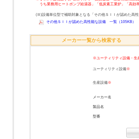
うち業務用ヒートポンプ給湯器」「低炭素工業炉」「高効
(Ⅲ)設備単位型で補助対象となる「その他ＳＩＩが認めた高
その他ＳＩＩが認めた高性能な設備 一覧（105KB）
メーカー一覧から検索する
※ユーティリティ設備・生
ユーティリティ設備
※
生産設備
※
メーカー名
製品名
型番