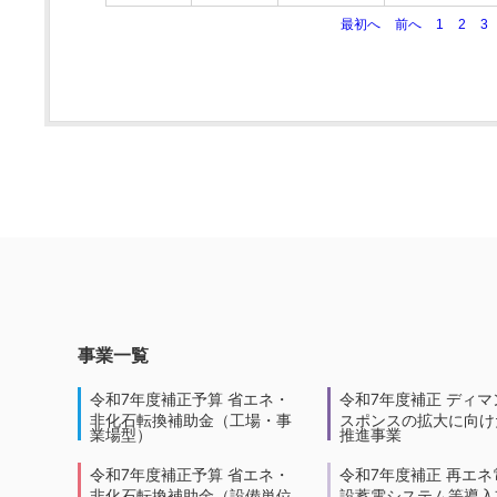
最初へ
前へ
1
2
3
事業一覧
令和7年度補正予算 省エネ・
令和7年度補正 ディマ
非化石転換補助金（工場・事
スポンスの拡大に向けた
業場型）
推進事業
令和7年度補正予算 省エネ・
令和7年度補正 再エネ
非化石転換補助金（設備単位
設蓄電システム等導入