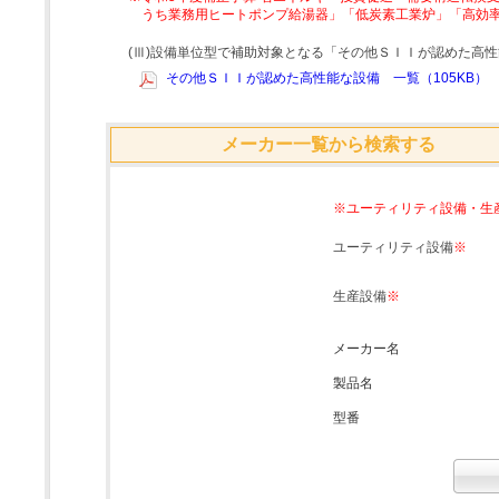
うち業務用ヒートポンプ給湯器」「低炭素工業炉」「高効
(Ⅲ)設備単位型で補助対象となる「その他ＳＩＩが認めた高
その他ＳＩＩが認めた高性能な設備 一覧（105KB）
メーカー一覧から検索する
※ユーティリティ設備・生
ユーティリティ設備
※
生産設備
※
メーカー名
製品名
型番