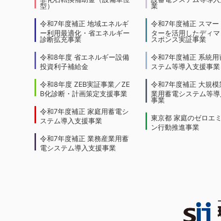
型）
業
令和7年度補正 地域エネルギ
令和7年度補正 スマー
ー利用最適化・省エネルギー
ターを活用したディマ
診断拡充事業
スポンス実証事業
令和8年度 省エネルギー設備
令和7年度補正 系統用
投資利子補給金
ステム等導入支援事業
令和8年度 ZEB実証事業／ZE
令和7年度補正 大規模
B化診断・計画策定支援事業
業用蓄電システム等導
事業
令和7年度補正 家庭用蓄電シ
東京都 家庭のゼロエ
ステム導入支援事業
ン行動推進事業
令和7年度補正 業務産業用蓄
電システム導入支援事業