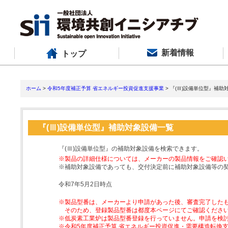
新着情報
トップ
ホーム
>
令和5年度補正予算 省エネルギー投資促進支援事業
> 『(Ⅲ)設備単位型』補助
『(Ⅲ)設備単位型』補助対象設備一覧
『(Ⅲ)設備単位型』の補助対象設備を検索できます。
※製品の詳細仕様については、メーカーの製品情報をご確認
※補助対象設備であっても、交付決定前に補助対象設備等の
令和7年5月2日時点
※製品型番は、メーカーより申請があった後、審査完了した
そのため、登録製品型番は都度本ページにてご確認くださ
※低炭素工業炉は製品型番登録を行っていません。申請を検
※令和5年度補正予算 省エネルギー投資促進・需要構造転換