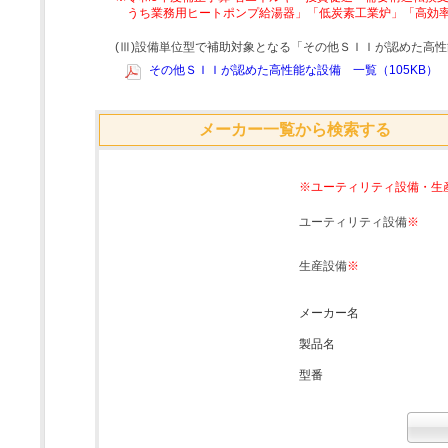
うち業務用ヒートポンプ給湯器」「低炭素工業炉」「高効
(Ⅲ)設備単位型で補助対象となる「その他ＳＩＩが認めた高
その他ＳＩＩが認めた高性能な設備 一覧（105KB）
メーカー一覧から検索する
※ユーティリティ設備・生
ユーティリティ設備
※
生産設備
※
メーカー名
製品名
型番