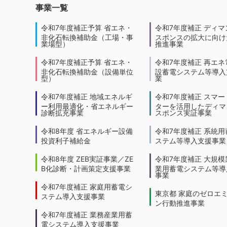
事業一覧
令和7年度補正予算 省エネ・
令和7年度補正 ディマ
非化石転換補助金（工場・事
スポンスの拡大に向けた
業場型）
推進事業
令和7年度補正予算 省エネ・
令和7年度補正 再エネ
非化石転換補助金（設備単位
設蓄電システム等導入
型）
業
令和7年度補正 地域エネルギ
令和7年度補正 スマー
ー利用最適化・省エネルギー
ターを活用したディマ
診断拡充事業
スポンス実証事業
令和8年度 省エネルギー設備
令和7年度補正 系統用
投資利子補給金
ステム等導入支援事業
令和8年度 ZEB実証事業／ZE
令和7年度補正 大規模
B化診断・計画策定支援事業
業用蓄電システム等導
事業
令和7年度補正 家庭用蓄電シ
東京都 家庭のゼロエ
ステム導入支援事業
ン行動推進事業
令和7年度補正 業務産業用蓄
電システム導入支援事業