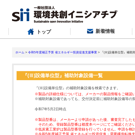
新着情報
トップ
ホーム
>
令和5年度補正予算 省エネルギー投資促進支援事業
> 『(Ⅲ)設備単位型』補助
『(Ⅲ)設備単位型』補助対象設備一覧
『(Ⅲ)設備単位型』の補助対象設備を検索できます。
※製品の詳細仕様については、メーカーの製品情報をご確認
※補助対象設備であっても、交付決定前に補助対象設備等の
令和7年5月2日時点
※製品型番は、メーカーより申請があった後、審査完了した
そのため、登録製品型番は都度本ページにてご確認くださ
※低炭素工業炉は製品型番登録を行っていません。申請を検
※令和5年度補正予算 省エネルギー投資促進・需要構造転換