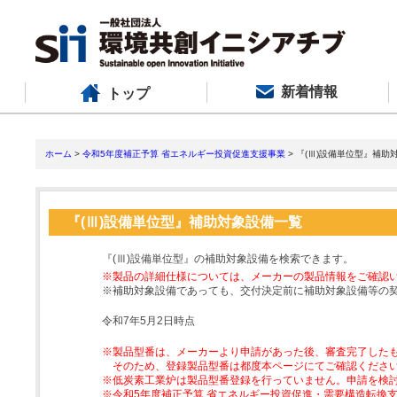
新着情報
トップ
ホーム
>
令和5年度補正予算 省エネルギー投資促進支援事業
> 『(Ⅲ)設備単位型』補助
『(Ⅲ)設備単位型』補助対象設備一覧
『(Ⅲ)設備単位型』の補助対象設備を検索できます。
※製品の詳細仕様については、メーカーの製品情報をご確認
※補助対象設備であっても、交付決定前に補助対象設備等の
令和7年5月2日時点
※製品型番は、メーカーより申請があった後、審査完了した
そのため、登録製品型番は都度本ページにてご確認くださ
※低炭素工業炉は製品型番登録を行っていません。申請を検
※令和5年度補正予算 省エネルギー投資促進・需要構造転換