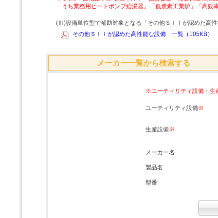
うち業務用ヒートポンプ給湯器」「低炭素工業炉」「高効
(Ⅲ)設備単位型で補助対象となる「その他ＳＩＩが認めた高
その他ＳＩＩが認めた高性能な設備 一覧（105KB）
メーカー一覧から検索する
※ユーティリティ設備・生
ユーティリティ設備
※
生産設備
※
メーカー名
製品名
型番