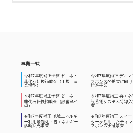
事業一覧
令和7年度補正予算 省エネ・
令和7年度補正 ディマ
非化石転換補助金（工場・事
スポンスの拡大に向けた
業場型）
推進事業
令和7年度補正予算 省エネ・
令和7年度補正 再エネ
非化石転換補助金（設備単位
設蓄電システム等導入
型）
業
令和7年度補正 地域エネルギ
令和7年度補正 スマー
ー利用最適化・省エネルギー
ターを活用したディマ
診断拡充事業
スポンス実証事業