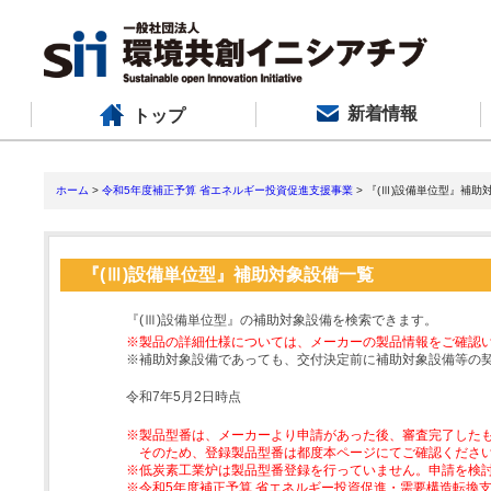
新着情報
トップ
ホーム
>
令和5年度補正予算 省エネルギー投資促進支援事業
> 『(Ⅲ)設備単位型』補助
『(Ⅲ)設備単位型』補助対象設備一覧
『(Ⅲ)設備単位型』の補助対象設備を検索できます。
※製品の詳細仕様については、メーカーの製品情報をご確認
※補助対象設備であっても、交付決定前に補助対象設備等の
令和7年5月2日時点
※製品型番は、メーカーより申請があった後、審査完了した
そのため、登録製品型番は都度本ページにてご確認くださ
※低炭素工業炉は製品型番登録を行っていません。申請を検
※令和5年度補正予算 省エネルギー投資促進・需要構造転換