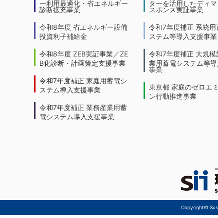
ー利用最適化・省エネルギー
ターを活用したディマ
診断拡充事業
スポンス実証事業
令和8年度 省エネルギー設備
令和7年度補正 系統用
投資利子補給金
ステム等導入支援事業
令和8年度 ZEB実証事業／ZE
令和7年度補正 大規模
B化診断・計画策定支援事業
業用蓄電システム等導
事業
令和7年度補正 家庭用蓄電シ
東京都 家庭のゼロエ
ステム導入支援事業
ン行動推進事業
令和7年度補正 業務産業用蓄
電システム導入支援事業
Copyright© Sust