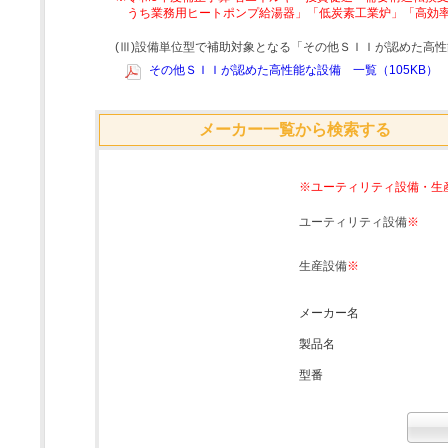
うち業務用ヒートポンプ給湯器」「低炭素工業炉」「高効
(Ⅲ)設備単位型で補助対象となる「その他ＳＩＩが認めた高
その他ＳＩＩが認めた高性能な設備 一覧（105KB）
メーカー一覧から検索する
※ユーティリティ設備・生
ユーティリティ設備
※
生産設備
※
メーカー名
製品名
型番