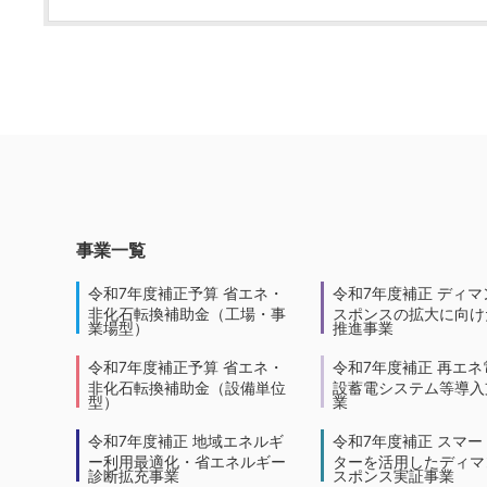
事業一覧
令和7年度補正予算 省エネ・
令和7年度補正 ディマ
非化石転換補助金（工場・事
スポンスの拡大に向けた
業場型）
推進事業
令和7年度補正予算 省エネ・
令和7年度補正 再エネ
非化石転換補助金（設備単位
設蓄電システム等導入
型）
業
令和7年度補正 地域エネルギ
令和7年度補正 スマー
ー利用最適化・省エネルギー
ターを活用したディマ
診断拡充事業
スポンス実証事業