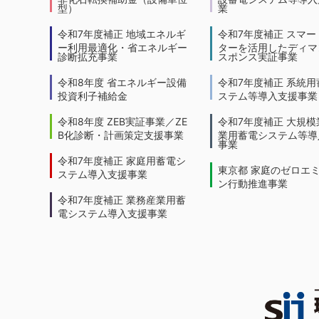
型）
業
令和7年度補正 地域エネルギ
令和7年度補正 スマー
ー利用最適化・省エネルギー
ターを活用したディマ
診断拡充事業
スポンス実証事業
令和8年度 省エネルギー設備
令和7年度補正 系統用
投資利子補給金
ステム等導入支援事業
令和8年度 ZEB実証事業／ZE
令和7年度補正 大規模
B化診断・計画策定支援事業
業用蓄電システム等導
事業
令和7年度補正 家庭用蓄電シ
東京都 家庭のゼロエ
ステム導入支援事業
ン行動推進事業
令和7年度補正 業務産業用蓄
電システム導入支援事業