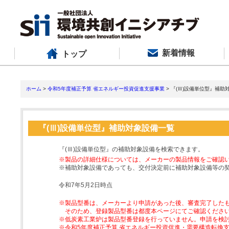
新着情報
トップ
ホーム
>
令和5年度補正予算 省エネルギー投資促進支援事業
> 『(Ⅲ)設備単位型』補助
『(Ⅲ)設備単位型』補助対象設備一覧
『(Ⅲ)設備単位型』の補助対象設備を検索できます。
※製品の詳細仕様については、メーカーの製品情報をご確認
※補助対象設備であっても、交付決定前に補助対象設備等の
令和7年5月2日時点
※製品型番は、メーカーより申請があった後、審査完了した
そのため、登録製品型番は都度本ページにてご確認くださ
※低炭素工業炉は製品型番登録を行っていません。申請を検
※令和5年度補正予算 省エネルギー投資促進・需要構造転換