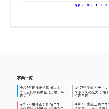
最初へ
前へ
1
2
3
事業一覧
令和7年度補正予算 省エネ・
令和7年度補正 ディマ
非化石転換補助金（工場・事
スポンスの拡大に向けた
業場型）
推進事業
令和7年度補正予算 省エネ・
令和7年度補正 再エネ
非化石転換補助金（設備単位
設蓄電システム等導入