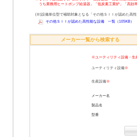
うち業務用ヒートポンプ給湯器」「低炭素工業炉」「高効
(Ⅲ)設備単位型で補助対象となる「その他ＳＩＩが認めた高
その他ＳＩＩが認めた高性能な設備 一覧（105KB）
メーカー一覧から検索する
※ユーティリティ設備・生
ユーティリティ設備
※
生産設備
※
メーカー名
製品名
型番