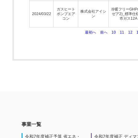
ガスヒート
冷暖フリーGHP
株式会社アイシ
2024/03/22
ポンプエア
ゼア2)_標準仕
ン
コン
市ガス12A
最初へ
前へ
10
11
12
事業一覧
令和7年度補正予算 省エネ・
令和7年度補正 ディマ