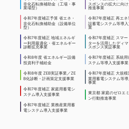
非化石転換補助金（工場・事
スポンスの拡大に向けた
業場型）
推進事業
令和7年度補正予算 省エネ・
令和7年度補正 再エネ
非化石転換補助金（設備単位
設蓄電システム等導入
型）
業
令和7年度補正 地域エネルギ
令和7年度補正 スマー
ー利用最適化・省エネルギー
ターを活用したディマ
診断拡充事業
スポンス実証事業
令和8年度 省エネルギー設備
令和7年度補正 系統用
投資利子補給金
ステム等導入支援事業
令和8年度 ZEB実証事業／ZE
令和7年度補正 大規模
B化診断・計画策定支援事業
業用蓄電システム等導
事業
令和7年度補正 家庭用蓄電シ
東京都 家庭のゼロエ
ステム導入支援事業
ン行動推進事業
令和7年度補正 業務産業用蓄
電システム導入支援事業