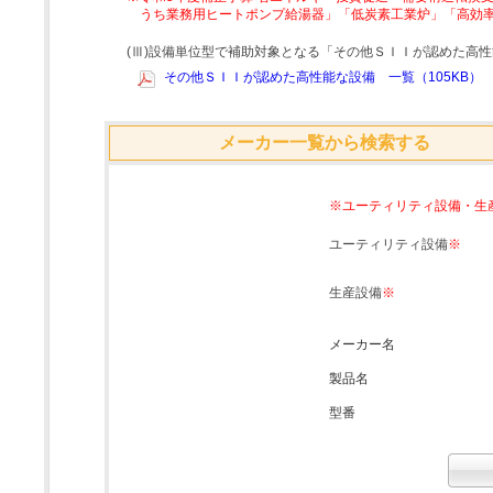
うち業務用ヒートポンプ給湯器」「低炭素工業炉」「高効
(Ⅲ)設備単位型で補助対象となる「その他ＳＩＩが認めた高
その他ＳＩＩが認めた高性能な設備 一覧（105KB）
メーカー一覧から検索する
※ユーティリティ設備・生
ユーティリティ設備
※
生産設備
※
メーカー名
製品名
型番