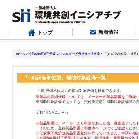
新着情報
トップ
ホーム
>
令和5年度補正予算 省エネルギー投資促進支援事業
> 『(Ⅲ)設備単位型』補助
『(Ⅲ)設備単位型』補助対象設備一覧
『(Ⅲ)設備単位型』の補助対象設備を検索できます。
※製品の詳細仕様については、メーカーの製品情報をご確認
※補助対象設備であっても、交付決定前に補助対象設備等の
令和7年5月2日時点
※製品型番は、メーカーより申請があった後、審査完了した
そのため、登録製品型番は都度本ページにてご確認くださ
※低炭素工業炉は製品型番登録を行っていません。申請を検
※令和5年度補正予算 省エネルギー投資促進・需要構造転換