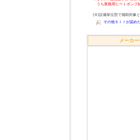
うち業務用ヒートポンプ
(Ⅲ)設備単位型で補助対
その他ＳＩＩが認めた
メーカー