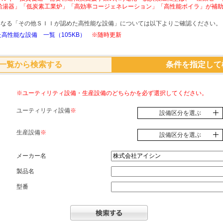
給湯器」「低炭素工業炉」「高効率コージェネレーション」「高性能ボイラ」が補
象となる「その他ＳＩＩが認めた高性能な設備」については以下よりご確認ください。
高性能な設備 一覧（105KB）
※随時更新
一覧から検索する
条件を指定して
※ユーティリティ設備・生産設備のどちらかを必ず選択してください。
ユーティリティ設備
※
設備区分を選ぶ
生産設備
※
設備区分を選ぶ
メーカー名
製品名
型番