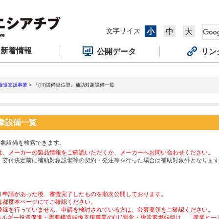
文字サイズ
小
中
大
新着情報
公開データ
リン
促進支援事業
> 『(Ⅲ)設備単位型』補助対象設備一覧
対象設備一覧
対象設備を検索できます。
は、メーカーの製品情報をご確認いただくか、メーカーへお問い合わせください。
、交付決定前に補助対象設備等の契約・発注等を行った場合は補助対象外となりま
り申請があった後、審査完了したものを順次公開しております。
は都度本ページにてご確認ください。
登録を行っていません。申請を検討されている方は、公募要領をご確認ください。
ネルギー投資促進・需要構造転換支援事業の(Ⅱ)電化・脱炭素燃転型は、「産業ヒ