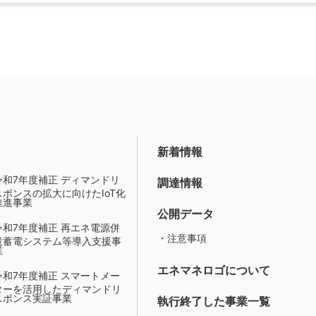
新着情報
令和7年度補正 ディマンドリ
調達情報
スポンスの拡大に向けたIoT化
推進事業
公開データ
令和7年度補正 再エネ電源併
・注意事項
設蓄電システム等導入支援事
業
エネマネロゴについて
令和7年度補正 スマートメー
ターを活用したディマンドリ
スポンス実証事業
執行終了した事業一覧