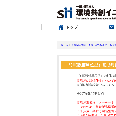
トップ
ホーム
>
令和5年度補正予算 省エネルギー投資
『(Ⅲ)設備単位型』補助
『(Ⅲ)設備単位型』の補助
※製品の詳細仕様について
※補助対象設備であっても
令和7年5月2日時点
※製品型番は、メーカーよ
そのため、登録製品型番
※低炭素工業炉は製品型番
※令和5年度補正予算 省エ