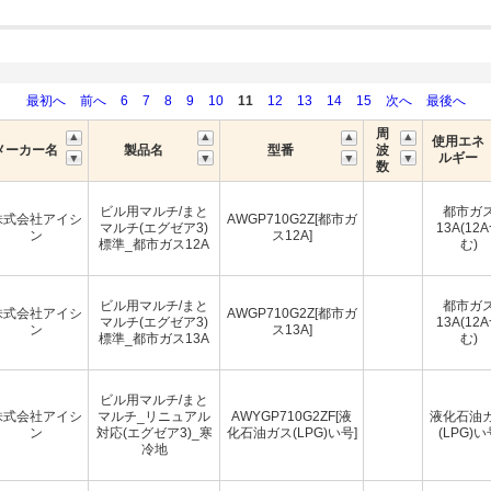
最初へ
前へ
6
7
8
9
10
11
12
13
14
15
次へ
最後へ
周
使用エネ
メーカー名
製品名
型番
波
ルギー
数
ビル用マルチ/まと
都市ガ
株式会社アイシ
AWGP710G2Z[都市ガ
マルチ(エグゼア3)
13A(12
ン
ス12A]
標準_都市ガス12A
む)
ビル用マルチ/まと
都市ガ
株式会社アイシ
AWGP710G2Z[都市ガ
マルチ(エグゼア3)
13A(12
ン
ス13A]
標準_都市ガス13A
む)
ビル用マルチ/まと
株式会社アイシ
マルチ_リニュアル
AWYGP710G2ZF[液
液化石油
ン
対応(エグゼア3)_寒
化石油ガス(LPG)い号]
(LPG)い
冷地