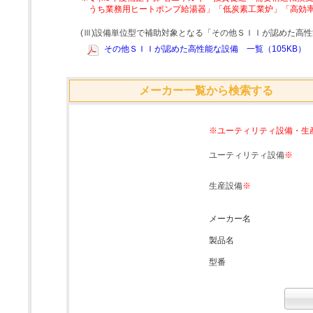
うち業務用ヒートポンプ給湯器」「低炭素工業炉」「高効
(Ⅲ)設備単位型で補助対象となる「その他ＳＩＩが認めた高
その他ＳＩＩが認めた高性能な設備 一覧（105KB）
メーカー一覧から検索する
※ユーティリティ設備・生
ユーティリティ設備
※
生産設備
※
メーカー名
製品名
型番