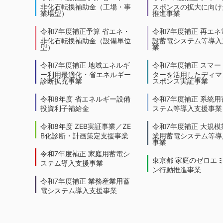
非化石転換補助金（工場・事
スポンスの拡大に向けた
業場型）
推進事業
令和7年度補正予算 省エネ・
令和7年度補正 再エネ
非化石転換補助金（設備単位
設蓄電システム等導入
型）
業
令和7年度補正 地域エネルギ
令和7年度補正 スマー
ー利用最適化・省エネルギー
ターを活用したディマ
診断拡充事業
スポンス実証事業
令和8年度 省エネルギー設備
令和7年度補正 系統用
投資利子補給金
ステム等導入支援事業
令和8年度 ZEB実証事業／ZE
令和7年度補正 大規模
B化診断・計画策定支援事業
業用蓄電システム等導
事業
令和7年度補正 家庭用蓄電シ
東京都 家庭のゼロエ
ステム導入支援事業
ン行動推進事業
令和7年度補正 業務産業用蓄
電システム導入支援事業