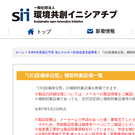
新着情報
トップ
ホーム
>
令和5年度補正予算 省エネルギー投資促進支援事業
> 『(Ⅲ)設備単位型』補助
『(Ⅲ)設備単位型』補助対象設備一覧
『(Ⅲ)設備単位型』の補助対象設備を検索できます。
※製品の詳細仕様については、メーカーの製品情報をご確認
※補助対象設備であっても、交付決定前に補助対象設備等の
令和7年5月2日時点
※製品型番は、メーカーより申請があった後、審査完了した
そのため、登録製品型番は都度本ページにてご確認くださ
※低炭素工業炉は製品型番登録を行っていません。申請を検
※令和5年度補正予算 省エネルギー投資促進・需要構造転換