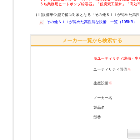
うち業務用ヒートポンプ給湯器」「低炭素工業炉」「高効
(Ⅲ)設備単位型で補助対象となる「その他ＳＩＩが認めた高
その他ＳＩＩが認めた高性能な設備 一覧（105KB）
メーカー一覧から検索する
※ユーティリティ設備・生
ユーティリティ設備
※
生産設備
※
メーカー名
製品名
型番