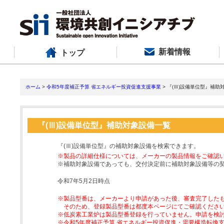
新着情報
トップ
ホーム
>
令和5年度補正予算 省エネルギー投資促進支援事業
> 『(Ⅲ)設備単位型』補助
『(Ⅲ)設備単位型』補助対象設備一覧
『(Ⅲ)設備単位型』の補助対象設備を検索できます。
※製品の詳細仕様については、メーカーの製品情報をご確認
※補助対象設備であっても、交付決定前に補助対象設備等の
令和7年5月2日時点
※製品型番は、メーカーより申請があった後、審査完了した
そのため、登録製品型番は都度本ページにてご確認くださ
※低炭素工業炉は製品型番登録を行っていません。申請を検
※令和5年度補正予算 省エネルギー投資促進・需要構造転換