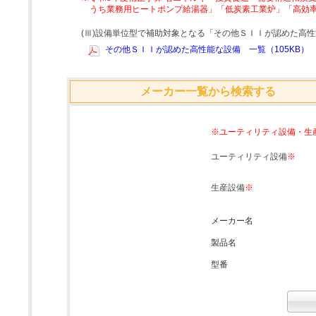
うち業務用ヒートポンプ給湯器」「低炭素工業炉」「高効
(Ⅲ)設備単位型で補助対象となる「その他ＳＩＩが認めた高
その他ＳＩＩが認めた高性能な設備 一覧（105KB）
メーカー一覧から検索する
※ユーティリティ設備・生
ユーティリティ設備
※
生産設備
※
メーカー名
製品名
型番