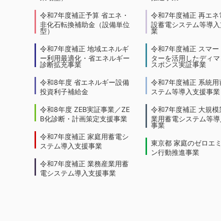
令和7年度補正予算 省エネ・
令和7年度補正 再エネ
非化石転換補助金（設備単位
設蓄電システム等導入
型）
業
令和7年度補正 地域エネルギ
令和7年度補正 スマー
ー利用最適化・省エネルギー
ターを活用したディマ
診断拡充事業
スポンス実証事業
令和8年度 省エネルギー設備
令和7年度補正 系統用
投資利子補給金
ステム等導入支援事業
令和8年度 ZEB実証事業／ZE
令和7年度補正 大規模
B化診断・計画策定支援事業
業用蓄電システム等導
事業
令和7年度補正 家庭用蓄電シ
東京都 家庭のゼロエ
ステム導入支援事業
ン行動推進事業
令和7年度補正 業務産業用蓄
電システム導入支援事業