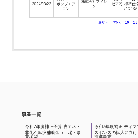
株式会社アイシ
2024/03/22
ポンプエア
ゼア2)_標準仕
ン
コン
ガス13A
最初へ
前へ
10
11
事業一覧
令和7年度補正予算 省エネ・
令和7年度補正 ディマ
非化石転換補助金（工場・事
スポンスの拡大に向けた
業場型）
推進事業