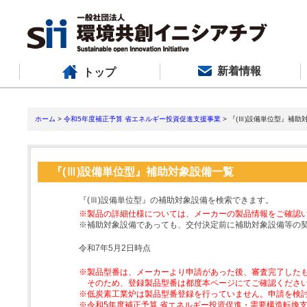
新着情報
トップ
ホーム
>
令和5年度補正予算 省エネルギー投資促進支援事業
> 『(Ⅲ)設備単位型』補助
『(Ⅲ)設備単位型』補助対象設備一覧
『(Ⅲ)設備単位型』の補助対象設備を検索できます。
※製品の詳細仕様については、メーカーの製品情報をご確認
※補助対象設備であっても、交付決定前に補助対象設備等の
令和7年5月2日時点
※製品型番は、メーカーより申請があった後、審査完了した
そのため、登録製品型番は都度本ページにてご確認くださ
※低炭素工業炉は製品型番登録を行っていません。申請を検
※令和5年度補正予算 省エネルギー投資促進・需要構造転換