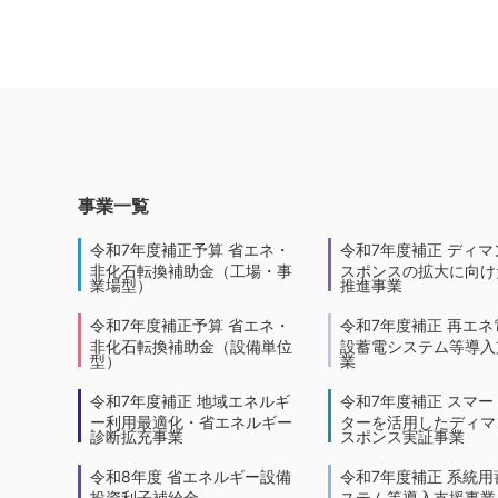
事業一覧
令和7年度補正予算 省エネ・
令和7年度補正 ディマ
非化石転換補助金（工場・事
スポンスの拡大に向けた
業場型）
推進事業
令和7年度補正予算 省エネ・
令和7年度補正 再エネ
非化石転換補助金（設備単位
設蓄電システム等導入
型）
業
令和7年度補正 地域エネルギ
令和7年度補正 スマー
ー利用最適化・省エネルギー
ターを活用したディマ
診断拡充事業
スポンス実証事業
令和8年度 省エネルギー設備
令和7年度補正 系統用
投資利子補給金
ステム等導入支援事業