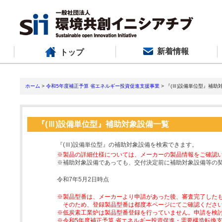
新着情報
トップ
ホーム
>
令和5年度補正予算 省エネルギー投資促進支援事業
> 『(Ⅲ)設備単位型』補助
『(Ⅲ)設備単位型』補助対象設備一覧
『(Ⅲ)設備単位型』の補助対象設備を検索できます。
※製品の詳細仕様については、メーカーの製品情報をご確認
※補助対象設備であっても、交付決定前に補助対象設備等の
令和7年5月2日時点
※製品型番は、メーカーより申請があった後、審査完了した
そのため、登録製品型番は都度本ページにてご確認くださ
※低炭素工業炉は製品型番登録を行っていません。申請を検
※令和5年度補正予算 省エネルギー投資促進・需要構造転換