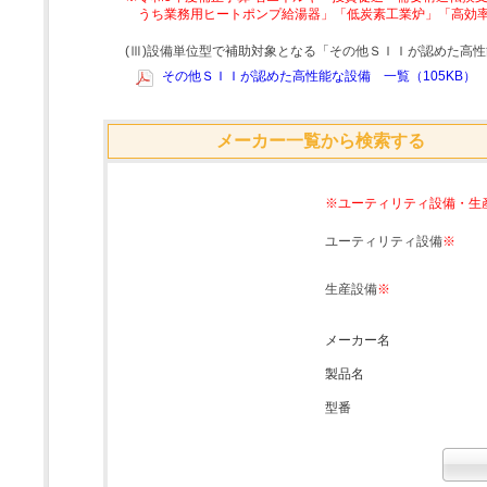
うち業務用ヒートポンプ給湯器」「低炭素工業炉」「高効
(Ⅲ)設備単位型で補助対象となる「その他ＳＩＩが認めた高
その他ＳＩＩが認めた高性能な設備 一覧（105KB）
メーカー一覧から検索する
※ユーティリティ設備・生
ユーティリティ設備
※
生産設備
※
メーカー名
製品名
型番