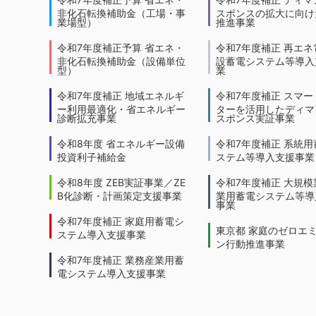
非化石転換補助金（工場・事
スポンスの拡大に向けた
業場型）
推進事業
令和7年度補正予算 省エネ・
令和7年度補正 再エネ
非化石転換補助金（設備単位
設蓄電システム等導入
型）
業
令和7年度補正 地域エネルギ
令和7年度補正 スマー
ー利用最適化・省エネルギー
ターを活用したディマ
診断拡充事業
スポンス実証事業
令和8年度 省エネルギー設備
令和7年度補正 系統用
投資利子補給金
ステム等導入支援事業
令和8年度 ZEB実証事業／ZE
令和7年度補正 大規模
B化診断・計画策定支援事業
業用蓄電システム等導
事業
令和7年度補正 家庭用蓄電シ
東京都 家庭のゼロエ
ステム導入支援事業
ン行動推進事業
令和7年度補正 業務産業用蓄
電システム導入支援事業