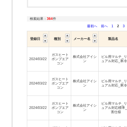
検索結果：
364
件
最初へ
前へ
1
2
3
登録日
種別
メーカー名
製品名
ガスヒート
株式会社アイシ
ビル用マルチ_
2024/03/22
ポンプエア
ン
ュアル対応_寒
コン
ガスヒート
株式会社アイシ
ビル用マルチ_
2024/03/22
ポンプエア
ン
ュアル対応_寒
コン
ガスヒート
ビル用マルチ_
株式会社アイシ
2024/03/22
ポンプエア
ュアル対応標準
ン
コン
害仕様