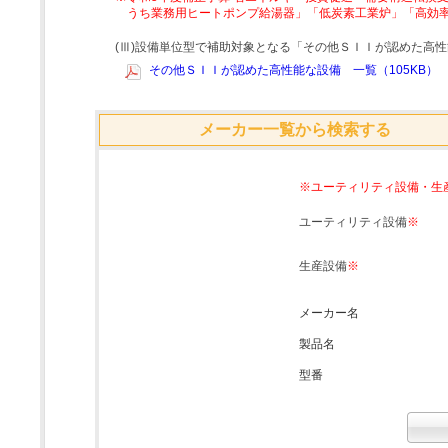
うち業務用ヒートポンプ給湯器」「低炭素工業炉」「高効
(Ⅲ)設備単位型で補助対象となる「その他ＳＩＩが認めた高
その他ＳＩＩが認めた高性能な設備 一覧（105KB）
メーカー一覧から検索する
※ユーティリティ設備・生
ユーティリティ設備
※
生産設備
※
メーカー名
製品名
型番