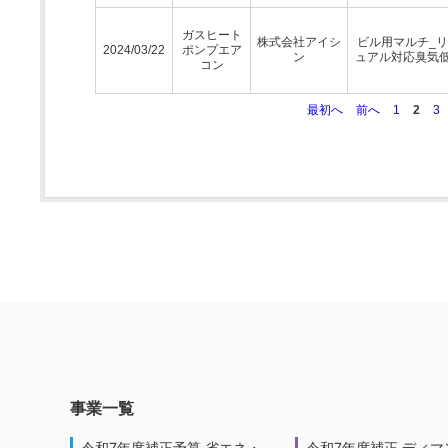
ガスヒート
株式会社アイシ
ビル用マルチ_
2024/03/22
ポンプエア
ン
ュアル対応臭気
コン
最初へ
前へ
1
2
3
事業一覧
令和7年度補正予算 省エネ・
令和7年度補正 ディマ