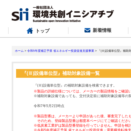
新着情報
トップ
ホーム
>
令和5年度補正予算 省エネルギー投資促進支援事業
> 『(Ⅲ)設備単位型』補助
『(Ⅲ)設備単位型』補助対象設備一覧
『(Ⅲ)設備単位型』の補助対象設備を検索できます。
※製品の詳細仕様については、メーカーの製品情報をご確認
※補助対象設備であっても、交付決定前に補助対象設備等の
令和7年5月2日時点
※製品型番は、メーカーより申請があった後、審査完了した
そのため、登録製品型番は都度本ページにてご確認くださ
※低炭素工業炉は製品型番登録を行っていません。申請を検
※令和5年度補正予算 省エネルギー投資促進・需要構造転換