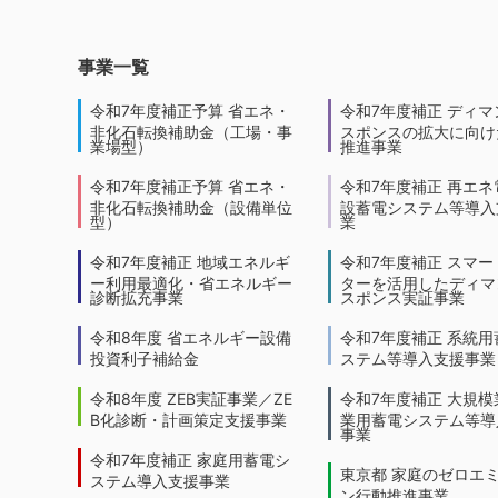
事業一覧
令和7年度補正予算 省エネ・
令和7年度補正 ディマ
非化石転換補助金（工場・事
スポンスの拡大に向けた
業場型）
推進事業
令和7年度補正予算 省エネ・
令和7年度補正 再エネ
非化石転換補助金（設備単位
設蓄電システム等導入
型）
業
令和7年度補正 地域エネルギ
令和7年度補正 スマー
ー利用最適化・省エネルギー
ターを活用したディマ
診断拡充事業
スポンス実証事業
令和8年度 省エネルギー設備
令和7年度補正 系統用
投資利子補給金
ステム等導入支援事業
令和8年度 ZEB実証事業／ZE
令和7年度補正 大規模
B化診断・計画策定支援事業
業用蓄電システム等導
事業
令和7年度補正 家庭用蓄電シ
東京都 家庭のゼロエ
ステム導入支援事業
ン行動推進事業