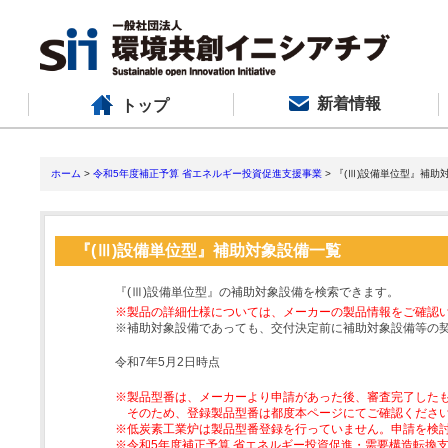
新着情報
トップ
ホーム
>
令和5年度補正予算 省エネルギー投資促進支援事業
> 『(Ⅲ)設備単位型』補助
『(Ⅲ)設備単位型』補助対象設備一覧
『(Ⅲ)設備単位型』の補助対象設備を検索できます。
※製品の詳細仕様については、メーカーの製品情報をご確認
※補助対象設備であっても、交付決定前に補助対象設備等の
令和7年5月2日時点
※製品型番は、メーカーより申請があった後、審査完了した
そのため、登録製品型番は都度本ページにてご確認くださ
※低炭素工業炉は製品型番登録を行っていません。申請を検
※令和5年度補正予算 省エネルギー投資促進・需要構造転換