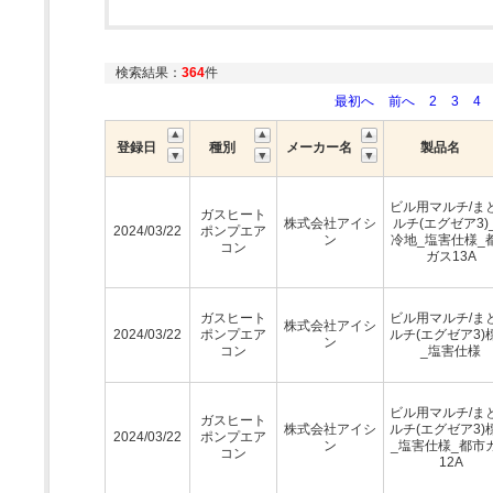
検索結果：
364
件
最初へ
前へ
2
3
4
登録日
種別
メーカー名
製品名
ビル用マルチ/ま
ガスヒート
株式会社アイシ
ルチ(エグゼア3)
2024/03/22
ポンプエア
ン
冷地_塩害仕様_
コン
ガス13A
ガスヒート
ビル用マルチ/ま
株式会社アイシ
2024/03/22
ポンプエア
ルチ(エグゼア3)
ン
コン
_塩害仕様
ビル用マルチ/ま
ガスヒート
株式会社アイシ
ルチ(エグゼア3)
2024/03/22
ポンプエア
ン
_塩害仕様_都市
コン
12A