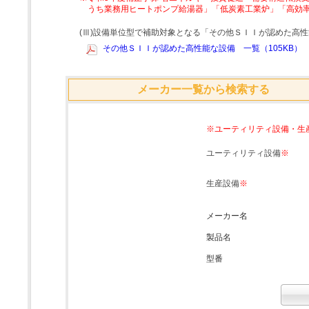
うち業務用ヒートポンプ給湯器」「低炭素工業炉」「高効
(Ⅲ)設備単位型で補助対象となる「その他ＳＩＩが認めた高
その他ＳＩＩが認めた高性能な設備 一覧（105KB）
メーカー一覧から検索する
※ユーティリティ設備・生
ユーティリティ設備
※
生産設備
※
メーカー名
製品名
型番