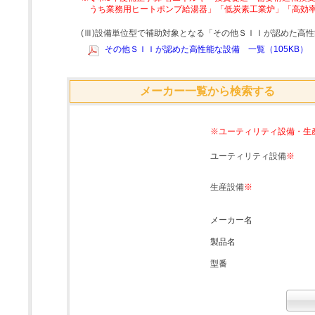
うち業務用ヒートポンプ給湯器」「低炭素工業炉」「高効
(Ⅲ)設備単位型で補助対象となる「その他ＳＩＩが認めた高
その他ＳＩＩが認めた高性能な設備 一覧（105KB）
メーカー一覧から検索する
※ユーティリティ設備・生
ユーティリティ設備
※
生産設備
※
メーカー名
製品名
型番