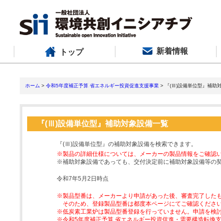
新着情報
トップ
ホーム
>
令和5年度補正予算 省エネルギー投資促進支援事業
> 『(Ⅲ)設備単位型』補助
『(Ⅲ)設備単位型』補助対象設備一覧
『(Ⅲ)設備単位型』の補助対象設備を検索できます。
※製品の詳細仕様については、メーカーの製品情報をご確認
※補助対象設備であっても、交付決定前に補助対象設備等の
令和7年5月2日時点
※製品型番は、メーカーより申請があった後、審査完了した
そのため、登録製品型番は都度本ページにてご確認くださ
※低炭素工業炉は製品型番登録を行っていません。申請を検
※令和5年度補正予算 省エネルギー投資促進・需要構造転換