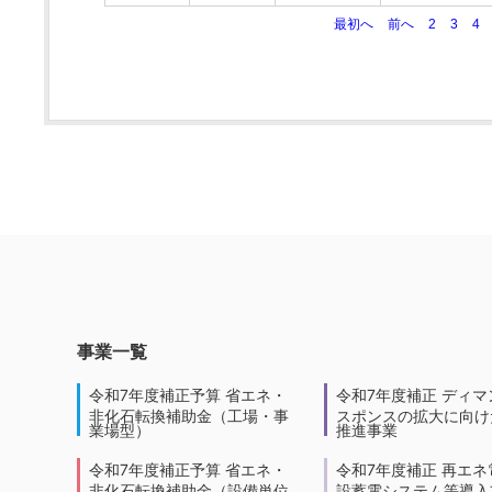
最初へ
前へ
2
3
4
事業一覧
令和7年度補正予算 省エネ・
令和7年度補正 ディマ
非化石転換補助金（工場・事
スポンスの拡大に向けた
業場型）
推進事業
令和7年度補正予算 省エネ・
令和7年度補正 再エネ
非化石転換補助金（設備単位
設蓄電システム等導入