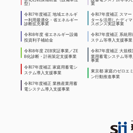
型）
業
令和7年度補正 地域エネルギ
令和7年度補正 スマー
ー利用最適化・省エネルギー
ターを活用したディマ
診断拡充事業
スポンス実証事業
令和8年度 省エネルギー設備
令和7年度補正 系統用
投資利子補給金
ステム等導入支援事業
令和8年度 ZEB実証事業／ZE
令和7年度補正 大規模
B化診断・計画策定支援事業
業用蓄電システム等導
事業
令和7年度補正 家庭用蓄電シ
東京都 家庭のゼロエ
ステム導入支援事業
ン行動推進事業
令和7年度補正 業務産業用蓄
電システム導入支援事業