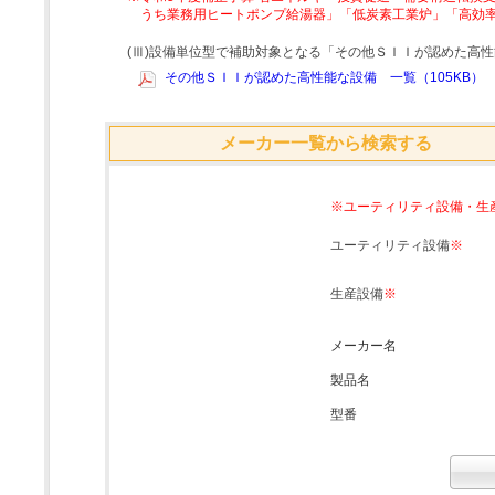
うち業務用ヒートポンプ給湯器」「低炭素工業炉」「高効
(Ⅲ)設備単位型で補助対象となる「その他ＳＩＩが認めた高
その他ＳＩＩが認めた高性能な設備 一覧（105KB）
メーカー一覧から検索する
※ユーティリティ設備・生
ユーティリティ設備
※
生産設備
※
メーカー名
製品名
型番