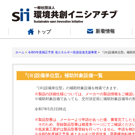
新着情報
トップ
ホーム
>
令和5年度補正予算 省エネルギー投資促進支援事業
> 『(Ⅲ)設備単位型』補助
『(Ⅲ)設備単位型』補助対象設備一覧
『(Ⅲ)設備単位型』の補助対象設備を検索できます。
※製品の詳細仕様については、メーカーの製品情報をご確認
※補助対象設備であっても、交付決定前に補助対象設備等の
令和7年5月2日時点
※製品型番は、メーカーより申請があった後、審査完了した
そのため、登録製品型番は都度本ページにてご確認くださ
※低炭素工業炉は製品型番登録を行っていません。申請を検
※令和5年度補正予算 省エネルギー投資促進・需要構造転換