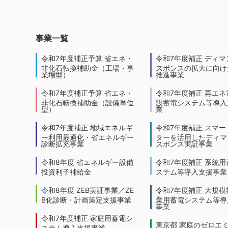
事業一覧
令和7年度補正予算 省エネ・
令和7年度補正 ディマ
非化石転換補助金（工場・事
スポンスの拡大に向けた
業場型）
推進事業
令和7年度補正予算 省エネ・
令和7年度補正 再エネ
非化石転換補助金（設備単位
設蓄電システム等導入
型）
業
令和7年度補正 地域エネルギ
令和7年度補正 スマー
ー利用最適化・省エネルギー
ターを活用したディマ
診断拡充事業
スポンス実証事業
令和8年度 省エネルギー設備
令和7年度補正 系統用
投資利子補給金
ステム等導入支援事業
令和8年度 ZEB実証事業／ZE
令和7年度補正 大規模
B化診断・計画策定支援事業
業用蓄電システム等導
事業
令和7年度補正 家庭用蓄電シ
東京都 家庭のゼロエ
ステム導入支援事業