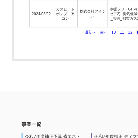
ガスヒート
冷暖フリーGHP
株式会社アイシ
2024/03/22
ポンプエア
ゼア2)_臭気低
ン
コン
_塩害_都市ガス1
最初へ
前へ
10
11
12
事業一覧
令和7年度補正予算 省エネ・
令和7年度補正 ディマ