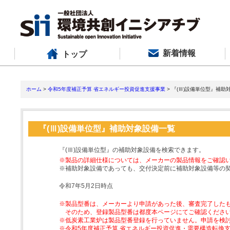
新着情報
トップ
ホーム
>
令和5年度補正予算 省エネルギー投資促進支援事業
> 『(Ⅲ)設備単位型』補助
『(Ⅲ)設備単位型』補助対象設備一覧
『(Ⅲ)設備単位型』の補助対象設備を検索できます。
※製品の詳細仕様については、メーカーの製品情報をご確認
※補助対象設備であっても、交付決定前に補助対象設備等の
令和7年5月2日時点
※製品型番は、メーカーより申請があった後、審査完了した
そのため、登録製品型番は都度本ページにてご確認くださ
※低炭素工業炉は製品型番登録を行っていません。申請を検
※令和5年度補正予算 省エネルギー投資促進・需要構造転換