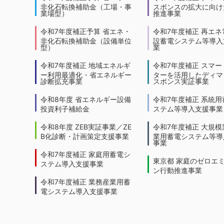
非化石転換補助金（工場・事
スポンスの拡大に向けた
業場型）
推進事業
令和7年度補正予算 省エネ・
令和7年度補正 再エネ
非化石転換補助金（設備単位
設蓄電システム等導入
型）
業
令和7年度補正 地域エネルギ
令和7年度補正 スマー
ー利用最適化・省エネルギー
ターを活用したディマ
診断拡充事業
スポンス実証事業
令和8年度 省エネルギー設備
令和7年度補正 系統用
投資利子補給金
ステム等導入支援事業
令和8年度 ZEB実証事業／ZE
令和7年度補正 大規模
B化診断・計画策定支援事業
業用蓄電システム等導
事業
令和7年度補正 家庭用蓄電シ
東京都 家庭のゼロエ
ステム導入支援事業
ン行動推進事業
令和7年度補正 業務産業用蓄
電システム導入支援事業