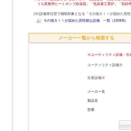
うち業務用ヒートポンプ給湯器」「低炭素工業炉」「高効
(Ⅲ)設備単位型で補助対象となる「その他ＳＩＩが認めた高
その他ＳＩＩが認めた高性能な設備 一覧（105KB）
メーカー一覧から検索する
※ユーティリティ設備・生
ユーティリティ設備
※
生産設備
※
メーカー名
製品名
型番