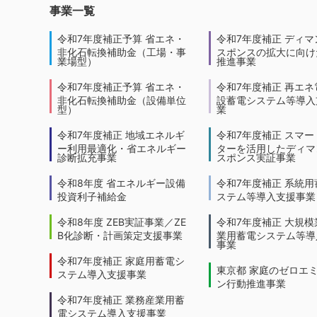
事業一覧
令和7年度補正予算 省エネ・
令和7年度補正 ディマ
非化石転換補助金（工場・事
スポンスの拡大に向けた
業場型）
推進事業
令和7年度補正予算 省エネ・
令和7年度補正 再エネ
非化石転換補助金（設備単位
設蓄電システム等導入
型）
業
令和7年度補正 地域エネルギ
令和7年度補正 スマー
ー利用最適化・省エネルギー
ターを活用したディマ
診断拡充事業
スポンス実証事業
令和8年度 省エネルギー設備
令和7年度補正 系統用
投資利子補給金
ステム等導入支援事業
令和8年度 ZEB実証事業／ZE
令和7年度補正 大規模
B化診断・計画策定支援事業
業用蓄電システム等導
事業
令和7年度補正 家庭用蓄電シ
東京都 家庭のゼロエ
ステム導入支援事業
ン行動推進事業
令和7年度補正 業務産業用蓄
電システム導入支援事業