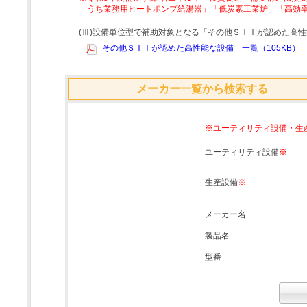
うち業務用ヒートポンプ給湯器」「低炭素工業炉」「高効
(Ⅲ)設備単位型で補助対象となる「その他ＳＩＩが認めた高
その他ＳＩＩが認めた高性能な設備 一覧（105KB）
メーカー一覧から検索する
※ユーティリティ設備・生
ユーティリティ設備
※
生産設備
※
メーカー名
製品名
型番