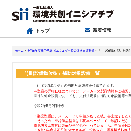
新着情報
トップ
ホーム
>
令和5年度補正予算 省エネルギー投資促進支援事業
> 『(Ⅲ)設備単位型』補助
『(Ⅲ)設備単位型』補助対象設備一覧
『(Ⅲ)設備単位型』の補助対象設備を検索できます。
※製品の詳細仕様については、メーカーの製品情報をご確認
※補助対象設備であっても、交付決定前に補助対象設備等の
令和7年5月2日時点
※製品型番は、メーカーより申請があった後、審査完了した
そのため、登録製品型番は都度本ページにてご確認くださ
※低炭素工業炉は製品型番登録を行っていません。申請を検
※令和5年度補正予算 省エネルギー投資促進・需要構造転換