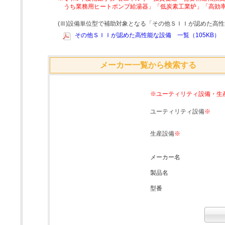
うち業務用ヒートポンプ給湯器」「低炭素工業炉」「高効
(Ⅲ)設備単位型で補助対象となる「その他ＳＩＩが認めた高
その他ＳＩＩが認めた高性能な設備 一覧（105KB）
メーカー一覧から検索する
※ユーティリティ設備・生
ユーティリティ設備
※
生産設備
※
メーカー名
製品名
型番