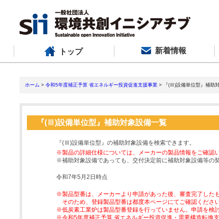
新着情報
トップ
ホーム
>
令和5年度補正予算 省エネルギー投資促進支援事業
> 『(Ⅲ)設備単位型』補助
『(Ⅲ)設備単位型』補助対象設備一覧
『(Ⅲ)設備単位型』の補助対象設備を検索できます。
※製品の詳細仕様については、メーカーの製品情報をご確認
※補助対象設備であっても、交付決定前に補助対象設備等の
令和7年5月2日時点
※製品型番は、メーカーより申請があった後、審査完了した
そのため、登録製品型番は都度本ページにてご確認くださ
※低炭素工業炉は製品型番登録を行っていません。申請を検
※令和5年度補正予算 省エネルギー投資促進・需要構造転換